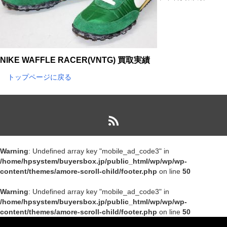
NIKE WAFFLE RACER(VNTG) 買取実績
トップページに戻る
Warning
: Undefined array key "mobile_ad_code3" in
/home/hpsystem/buyersbox.jp/public_html/wp/wp/wp-
content/themes/amore-scroll-child/footer.php
on line
50
Warning
: Undefined array key "mobile_ad_code3" in
/home/hpsystem/buyersbox.jp/public_html/wp/wp/wp-
content/themes/amore-scroll-child/footer.php
on line
50