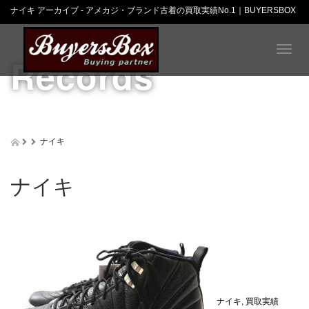
ナイキ アーカイブ - アメカジ・ブランド古着の買取実績No.1｜BUYERSBOX
T
Records
o
g
g
l
e
n
ナイキ
a
v
i
ナイキ
g
a
t
i
o
n
ナイキ
,
買取実績