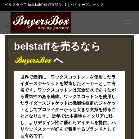
ベルスタッフ belstaffの買取実績No.1｜バイヤーズボックス
T
ベルスタッフ
o
g
g
belstaffを売るなら
l
e
へ
n
a
v
世界で最初に「ワックスコットン」を使用したラ
i
イダースジャケットを製造したメーカーとして有
g
名です。ワックスコットンは完全防水でありなが
a
ら通気性のある繊維。ワックスコットンを使用し
t
たライダースジャケットは機能性抜群のジャケッ
i
トとしてプロライダーからも大きな支持を得るこ
o
n
ととなります。 近年では本拠地をイタリアに移
し、よりデザイン性に優れたアイテムを提供。ハ
リウッドスターが好んで着用するブランドとして
も有名です。