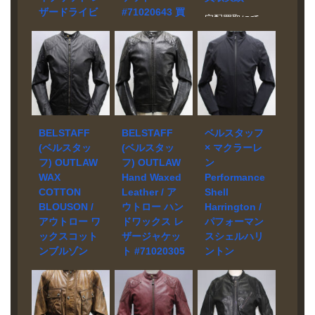
ザードライビ
#71020643 買
宅配買取にて
ングジャケッ
取実績
お売り頂きま
ト 買取実績
した。 ブラン
宅配買取にて
ド Belstaff モ
お売り頂きま
宅配買取にて
デル Colonial
した。 ブラン
お売り頂きま
Messenger
ド Belstaff モ
した。 ブラン
Bag 買取相場
デル Maxford
ド BELSTAFF
お問い合わせ
Perforated
モデル Hybrid
ください。 状
#71020643 買
Leather Driving
BELSTAFF
BELSTAFF
ベルスタッフ
態 美品 ベルス
取相場 お問い
Jacket 買取相
(ベルスタッ
(ベルスタッ
× マクラーレ
タッフの
合わせくださ
場 お問い合わ
フ) OUTLAW
フ) OUTLAW
ン
Colonial
い。 状態 美品
せください。
WAX
Hand Waxed
Performance
Messenger
マテリアルに
状態 美品 しな
COTTON
Leather / ア
Shell
Bag / コロニア
ハンドワック
やかなブラッ
ル メッセンジ
BLOUSON /
ウトロー ハン
Harrington /
ス加工を施し
クのラムスキ
ャーバッグを
アウトロー ワ
ドワックス レ
パフォーマン
た上質なパン
ンで仕立て
売るなら買取
チングカーフ
ックスコット
ザージャケッ
スシェルハリ
た、モダンな
実績No1のバイ
レザーを使用
カフェレーサ
ンブルゾン
ト #71020305
ントン
ヤーズボック
したシングル
ースタイルの
#71020313 買
買取実績
850.S003 買
スにおまかせ
タイプのレザ
メンズレザー
取実績
取実績
ください。宅
宅配買取にて
ージャケッ
ジャケット。
配買取は査定
お売り頂きま
宅配買取にて
ト。 肘とショ
宅配買取にて
体温調節を考
から送料まで
した。 ブラン