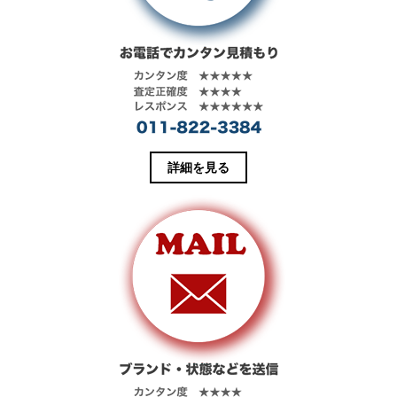
レンジしてフ
ッフの限定コ
ー部分はキル
ァッション性
ラボレーショ
ティング、側
をアップした
ンモデルで
面には4つの調
一着です。
す。
節可能なバッ
クル、左袖に
ロゴパッチが
施されていま
す。
詳細を見る