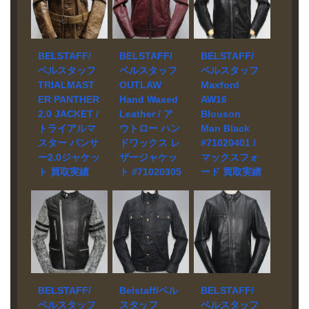
お売り頂きま
ルダーにパネ
お売り頂きま
え工学的な観
完全無料。札
ド BELSTAFF
した。 ブラン
ル、左袖にレ
した。 ブラン
点であしらわ
幌市内の店頭
モデル
ド BELSTAFF
ザーロゴを施
ド BELSTAFF
れたパーフォ
でも買取受付
OUTLAW Hand
モデル
した一着で
/ MCLAREN
レーション、
中です。
Waxed Leather
OUTLAW WAX
す。
モデル
脇下は汗を発
BELSTAFF/
BELSTAFF/
BELSTAFF/
Blouson
COTTON
Performance
散させるため
ベルスタッフ
ベルスタッフ
ベルスタッフ
#71020305 買
BLOUSON
Shell
のパンチング
TRIALMAST
OUTLAW
Maxford
取相場 お問い
#71020313 買
Harrington 買
構造のデザイ
ER PANTHER
Hand Waxed
AW16
合わせくださ
取相場 お問い
取相場 お問い
ンで快適な着
2.0 JACKET /
Leather / ア
Blouson
い。 状態 美品
合わせくださ
合わせくださ
心地に。サイ
トライアルマ
ウトロー ハン
Man Black
映画「アウト
い。 状態 美品
い。 状態 美品
ドポケットと
スター パンサ
ドワックス レ
#71020401 /
ロー
映画「アウト
クラシカルな
フロントジッ
（Outlaw）」
ー2.0ジャケッ
ザージャケッ
マックスフォ
ロー
ハリントン
プには防水性
で、デイヴィ
（Outlaw）」
に、ヒートシ
ト 買取実績
ト #71020305
ード 買取実績
を備えたジッ
ッド・ベッカ
で、デイヴィ
ール仕様のシ
パーを採用。
買取実績
宅配買取にて
宅配買取にて
ムのメインコ
ッド・ベッカ
ームを施した
運転時に関節
お売り頂きま
お売り頂きま
宅配買取にて
スチュームと
ムのメインコ
耐候性3層スト
の動きを邪魔
した。 ブラン
した。 ブラン
お売り頂きま
して登場する
スチュームと
レッチナイロ
しない袖の構
ド BELSTAFF
ド BELSTAFF
した。 ブラン
人気モデルで
して登場する
ンを落とし込
造に加え、左
モデル TRIAL
モデル
ド BELSTAFF
す。 伝統的な
人気モデルの
んだハイブリ
袖には
MASTER
Maxford AW16
モデル
ハンドワック
ワックスコッ
ッドジャケッ
BELSTAFF x
PANTHER 2.0
Blouson Man
OUTLAW Hand
スレザーより
トンバージョ
ト。フロント
McLarenのラバ
JACKET 買取
Black
Waxed Leather
も軽量で、ヴ
ンです。 約6oz
中央の防水ジ
ーパッチ、後
BELSTAFF/
Belstaff/ベル
BELSTAFF/
相場 お問い合
#71020401 買
Jacket
ィンテージ効
のコットンフ
ッパーはブラ
ろ裾には同系
ベルスタッフ
スタッフ
ベルスタッフ