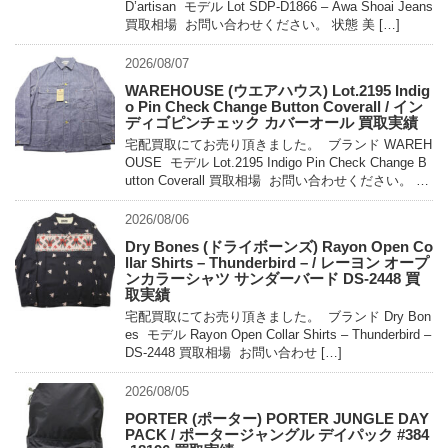
D’artisan モデル Lot SDP-D1866 – Awa Shoai Jeans
買取相場 お問い合わせください。 状態 美 […]
2026/08/07
WAREHOUSE (ウエアハウス) Lot.2195 Indig
o Pin Check Change Button Coverall / イン
ディゴピンチェック カバーオール 買取実績
宅配買取にてお売り頂きました。 ブランド WAREH
OUSE モデル Lot.2195 Indigo Pin Check Change B
utton Coverall 買取相場 お問い合わせください。 状
態 未使用 […]
2026/08/06
Dry Bones (ドライボーンズ) Rayon Open Co
llar Shirts – Thunderbird – / レーヨン オープ
ンカラーシャツ サンダーバード DS-2448 買
取実績
宅配買取にてお売り頂きました。 ブランド Dry Bon
es モデル Rayon Open Collar Shirts – Thunderbird –
DS-2448 買取相場 お問い合わせ […]
2026/08/05
PORTER (ポーター) PORTER JUNGLE DAY
PACK / ポータージャングル デイパック #384