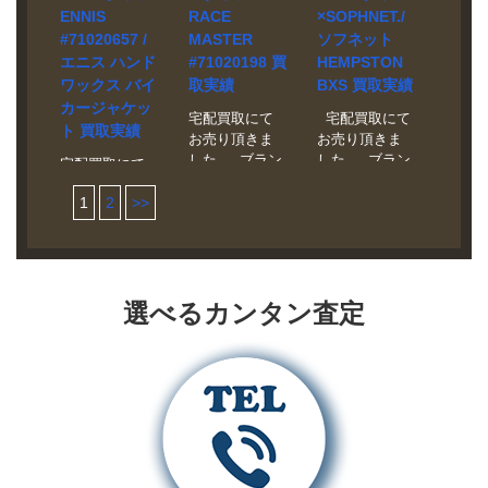
わせくださ
取相場 お問い
#71020305 買
果を高めるた
ァブリックに
ンドロゴを飾
色でロゴがあ
ENNIS
RACE
×SOPHNET./
い。 状態 未使
合わせくださ
取相場 お問い
めに2次ワック
ワックス加工
ったラバープ
しらわれてい
#71020657 /
MASTER
ソフネット
用品 マテリア
い。 状態 美品
合わせくださ
ス加工が施さ
を施してお
ルタブ付き
ます。
エニス ハンド
#71020198 買
HEMPSTON
ルは職人技仕
マテリアル
い。 状態 美品
れています。
り、軽量なが
で、左袖には
ワックス バイ
取実績
BXS 買取実績
上げのハンド
に、なめらか
映画「アウト
ら撥水性を兼
コレクション
ワックスカー
なバーニッシ
カージャケッ
ロー
ね備えた一着
のラバーパッ
宅配買取にて
宅配買取にて
フレザー、裏
ュレザーを使
（Outlaw）」
ト 買取実績
になっていま
チがあしらわ
お売り頂きま
お売り頂きま
地はタータン
用し、肘とシ
で、デイヴィ
す。
れています。
した。 ブラン
した。 ブラン
宅配買取にて
チェックのラ
ョルダーにパ
ッド・ベッカ
ド Belstaff モ
ド
お売り頂きま
イニングを使
ネル、左袖に
ムのメインコ
デル RACE
BELSTAFF×S
1
2
>>
した。 ブラン
用していま
レザーロゴを
スチュームと
MASTER
OPHNET. モ
ド BELSTAFF
す。
施した一着。
して登場する
#71020198 買
デル
モデル ENNIS
クラシックな
人気モデルで
取相場 お問い
HEMPSTON
#71020657 買
カフェレーサ
す。伝統的な
合わせくださ
BXS 買取相場
取相場 お問い
ーを思わせ
ハンドワック
い。 状態 新品
お問い合わせ
選べるカンタン査定
合わせくださ
る、スリムな
スレザーより
メインマテリ
ください。 状
い。 状態 新品
ショート丈に
も軽量で、ヴ
アルは6ozワッ
態 極美品 マテ
マテリアルに
仕立てたレザ
ィンテージ効
クスコットン
リアルはラム
上質なハンド
ーブルゾンで
果を高めるた
を使用。 軽さ
レザー、裏地
ワックスカウ
す。
めに2次ワック
と防水性に優
にはカラフル
レザーを使用
ス加工が施さ
れたロードマ
なカモフラー
したバイカー
れています。
スターを、シ
ジュを配した
ジャケットで
ョート丈にア
ソフ×ベルスタ
す。ショルダ