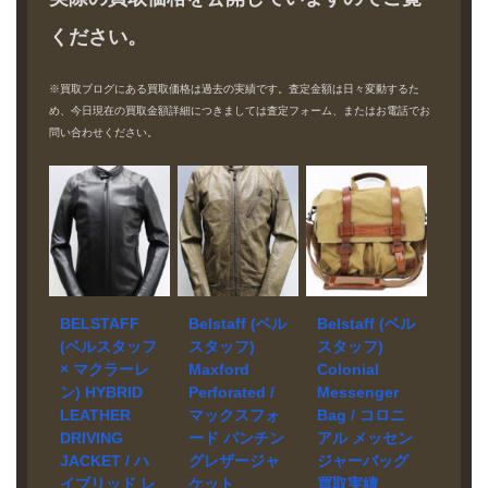
ください。
※買取ブログにある買取価格は過去の実績です。査定金額は日々変動するた
め、今日現在の買取金額詳細につきましては査定フォーム、またはお電話でお
問い合わせください。
BELSTAFF
Belstaff (ベル
Belstaff (ベル
(ベルスタッフ
スタッフ)
スタッフ)
× マクラーレ
Maxford
Colonial
ン) HYBRID
Perforated /
Messenger
LEATHER
マックスフォ
Bag / コロニ
DRIVING
ード パンチン
アル メッセン
JACKET / ハ
グレザージャ
ジャーバッグ
イブリッド レ
ケット
買取実績