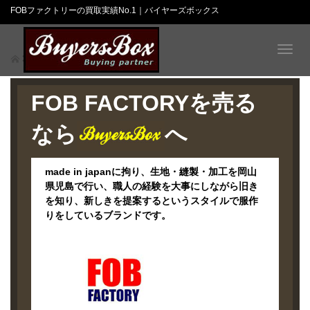
FOBファクトリーの買取実績No.1｜バイヤーズボックス
T
エフオービーファクトリー
o
g
g
FOB FACTORYを売る
l
e
なら
へ
n
a
v
made in japanに拘り、生地・縫製・加工を岡山
i
県児島で行い、職人の経験を大事にしながら旧き
g
を知り、新しきを提案するというスタイルで服作
a
りをしているブランドです。
t
i
o
n