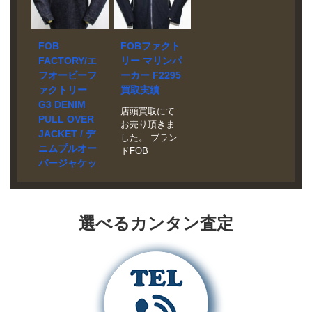
FOB
FOBファクト
FACTORY/エ
リー マリンパ
フオービーフ
ーカー F2295
ァクトリー
買取実績
G3 DENIM
店頭買取にて
PULL OVER
お売り頂きま
JACKET / デ
した。 ブラン
ニムプルオー
ドFOB
バージャケッ
FACTORY モ
ト F2384 買
デルMARIN
PARKA
取実績
F2295 買取相
店頭買取にて
場 お問い合わ
選べるカンタン査定
お売り頂きま
せくださ
した。 ブラン
い。 状態美
ド FOB
品 コットンと
FACTORY モ
ナイロンの混
デル G3
紡糸を高密度
DENIM
に織り上げた
PULLOVER
高機能ウェザ