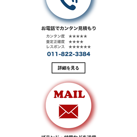
JACKET
ークロスを使
F2384 買取相
用。外気の湿
場 お問い合わ
度が雨や雪な
せください。
どで高いコン
状態 未使用品
ディションで
日本最初期の
は、コットン
力織機、豊田
糸が湿気を吸
自動織機“G3”で
収して膨ら
織りあげた14
み、ナイロン
オンスデニム
糸を圧縮して
を使用したプ
適度な防水機
ルオーバータ
詳細を見る
能と防風効果
イプのジャケ
を発揮する素
ット。表面に
材です。野暮
浮かび上がる
ったくならな
独特のムラ感
いスッキリし
とザラ感がビ
たシルエット
ンテージデニ
に、アームは
ムを彷彿とさ
バナナ型縫製
せる一着で
された動きや
す。
すいデザイ
ン。フロント
はダブルジッ