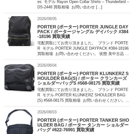
es モデル Rayon Open Collar Shirts – Thunderbird –
DS-2448 買取相場 お問い合わせ […]
2026/08/05
PORTER (ポーター) PORTER JUNGLE DAY
PACK / ポータージャングル デイパック #384
-18196 買取実績
宅配買取にてお売り頂きました。 ブランド PORTE
R モデル PORTER JUNGLE DAYPACK #384-18196
買取相場 お問い合わせください。 状態 美中古品 軽
量でコンパクトに持ち運べるパッカ […]
2026/08/04
PORTER (ポーター) PORTER KLUNKERZ S
HOULDER BAG(S) / ポーター クランカーズ
ショルダーバッグS #568-08175 買取実績
宅配買取にてお売り頂きました。 ブランド PORTE
R モデル PORTER KLUNKERZ SHOULDER BAG
(S) #568-08175 買取相場 お問い合わせください。
状態 美中古品 メッセンジャー […]
2026/08/03
PORTER (ポーター) PORTER TANKER SHO
ULDER BAG / ポーター タンカー ショルダー
バッグ #622-76991 買取実績