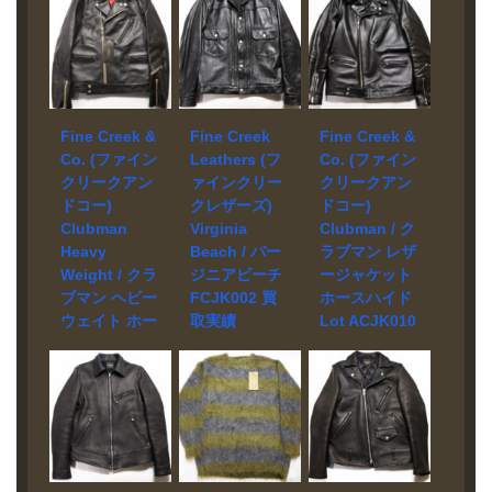
Fine Creek &
Fine Creek
Fine Creek &
Co. (ファイン
Leathers (フ
Co. (ファイン
クリークアン
ァインクリー
クリークアン
ドコー)
クレザーズ)
ドコー)
Clubman
Virginia
Clubman / ク
Heavy
Beach / バー
ラブマン レザ
Weight / クラ
ジニアビーチ
ージャケット
ブマン ヘビー
FCJK002 買
ホースハイド
ウェイト ホー
取実績
Lot ACJK010
スハイド
買取実績
宅配買取にて
ACJK033 買
お売り頂きま
宅配買取にて
取実績
した。 ブラン
お売り頂きま
ド Fine Creek
した。 ブラン
店頭買取にて
Leathers モデ
ド Fine Creek
お売り頂きま
ル Virginia
& Co. モデル
した。 ブラン
Beach
LEATHER
ド Fine Creek