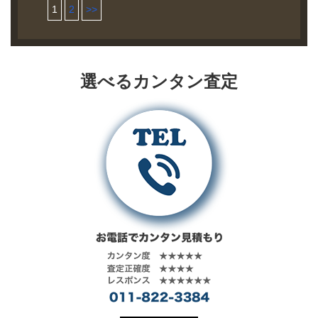
ャケット レザ
裏毛ファブリ
ドがかかった2
あった革を2.6
取実績
1
2
>>
した。 ブラン
宅配買取にて
ーは1.3mm厚
ックを使用し
タック仕様の
ｍｍ程度まで
ド Fine Creel
お売り頂きま
の上質なポー
宅配買取にて
たスウェット
ワイドパンツ
漉いた革を使
Leathers モデ
した。 ブラン
ランド産ホー
お売り頂きま
シャツ。 90年
です。 生地は
用。フルベジ
ル Salem Lot
ド Fine Creek
スハイド(茶芯)
した。 ブラン
代のアウトド
リネンツイル
タブルタンニ
FCJK010 買取
& Co. モデル
を使用してい
ド C.WORKS
アスポーツで
を使用してお
ンの芯通しで
選べるカンタン査定
相場 お問い合
Harris / Lot
ます。
by FINE
見受けられる
り、軽い着心
仕上げ、シボ
わせくださ
ACJK021
CREEK&CO
プルオーバー
地と独特の風
感もあり着ご
い。 状態 未使
RIDERS
モデル Patrick
タイプで、首
合いが特徴で
たえのあるジ
用品 Wrangler
JACKET 買取
/ LINEN
元は脱着し易
す。
ャケットに仕
のカウボーイ
相場 お問い合
JACKET 買取
いスナップボ
上がっていま
ロデオジャケ
わせくださ
相場 お問い合
タンに裁断処
す。
ットをモチー
い。 状態 未使
わせくださ
理はテープ処
フに、現代的
用品 BECK社
い。 状態 美品
理が施されて
なシルエット
の名作ダブル
Levi’sの1stを
います。
に仕上げたレ
ライダース
デザインベー
ザージャケッ
「333」モデル
スにアレンジ
ト。 マテリア
をベースに製
を加えた一
ルにはタンニ
作されたDポケ
着。 生地はリ
ン渋鞣し・ア
ット付きのラ
ネンツイルを
ニリン仕上げ
イダースジャ
使用してお
の1.2mm厚ホ
ケット。 革は
り、軽い着心
ースハイド、
フルベジタブ
地と独特の風
裏地のライニ
ルタンニン鞣
合いが特徴で