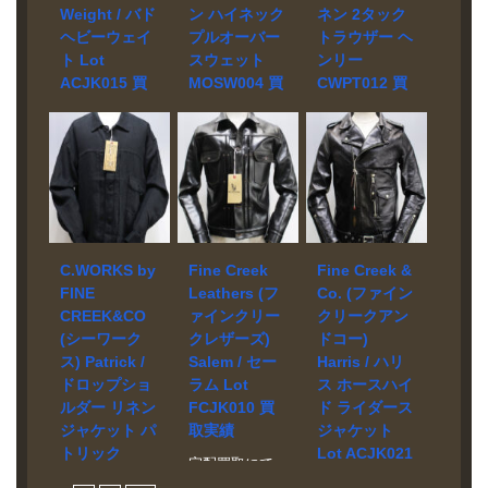
場 お問い合わ
ドを使用して
Weight / バド
ン ハイネック
ネン 2タック
わせくださ
い。 状態 極美
せください。
います。
ヘビーウェイ
プルオーバー
トラウザー ヘ
い。 状態 未使
品 FINE
状態 極美品
ト Lot
スウェット
ンリー
用品 ふっくら
CREEK 5周年
FINE CREEK 5
とした毛足の
を記念して企
ACJK015 買
MOSW004 買
CWPT012 買
周年を記念し
長いシャギー
画されたリミ
て企画された
取実績
取実績
取実績
ニット（モヘ
テッドエディ
リミテッドエ
宅配買取にて
宅配買取にて
宅配買取にて
ア70%・ナイ
ションモデ
ディションモ
お売り頂きま
お売り頂きま
お売り頂きま
ロン30%）を
ル。 マテリア
デル。史上初
した。 ブラン
した。 ブラン
した。 ブラン
使用したクル
ルにはワピチ
となる大西洋
ド Fine Creek
ド FINE
ド C.WORKS
ーネックセー
(アカジカの種
単独無着陸飛
& Co. モデル
CREEK –
by FINE
ター。 シルエ
類)5ｍｍ厚以上
行を達成した
Bud Heavy
MOSSIR モデ
CREEK&CO
ットはゆった
の革を2.5ｍｍ
アメリカの飛
Weight Lot
ル High Neck
モデル Henry /
りとしたサイ
以上に漉いた
行家「Charles
C.WORKS by
Fine Creek
Fine Creek &
ACJK015 買取
Pull Over
LINEN WIDE
ズ感に仕上げ
革を使用。フ
Lindbergh」が
FINE
Leathers (フ
Co. (ファイン
相場 お問い合
Sweat “Eion”
TROUSERS 買
られていま
ルベジタブル
「Leather
CREEK&CO
ァインクリー
クリークアン
わせくださ
買取相場 お問
取相場 お問い
す。
タンニンの芯
Togs」にオー
(シーワーク
クレザーズ)
ドコー)
い。 状態 美品
い合わせくだ
合わせくださ
通しで仕上
ダーしたとい
ス) Patrick /
Salem / セー
Harris / ハリ
BATES社のヴ
さい。 状態 未
い。 状態 美品
げ、シボ感も
う設定で製作
ドロップショ
ラム Lot
ス ホースハイ
ィンテージレ
使用品 コーデ
股上が深く、
あり着ごたえ
された一着で
ルダー リネン
FCJK010 買
ド ライダース
ーシングシャ
ュラナイロン
太もも部分は
のあるジャケ
す。マテリア
ツをモチーフ
糸と綿と合わ
ゆったりで、
ジャケット パ
取実績
ジャケット
ットに仕上が
ルにはワピチ
に再構築した
せて織り上げ
裾にかけては
トリック
Lot ACJK021
っています。
(アカジカの種
宅配買取にて
ノーカラージ
たコーデュラ
ややテーパー
CWJK009 買
買取実績
類)の5ｍｍほど
お売り頂きま