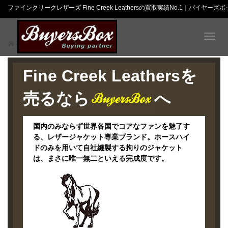
ファインクリークレザーズ Fine Creek Leathersの買取実績No.1｜バイヤーズ
T
ファインクリークレザーズ
o
g
g
Fine Creek Leathersを
l
e
売るなら
へ
n
a
v
国内のみならず世界各国でコアなファンを魅了す
i
る、レザージャケット専業ブランド。ホースハイ
g
ドのみを用いて自社縫製する拘りのジャケット
a
は、まさに唯一無二といえる完成度です。
t
i
o
n