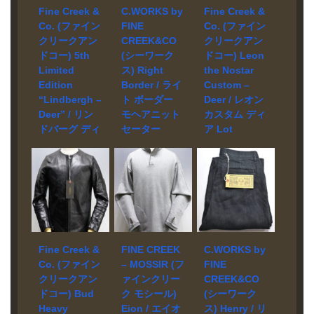
FCJK002 買取
JACKET –
& Co. モデル
Fine Creek &
C.WORKS by
Fine Creek &
相場 お問い合
CLUBMAN 買
Clubman
Co. (ファイン
FINE
Co. (ファイン
わせくださ
取相場 お問い
Heavy Weight /
クリークアン
CREEK&CO
クリークアン
い。 状態 美中
合わせくださ
ACJK033 買取
ドコー) 5th
(シーワーク
ドコー) Leon
古品 Levisの
い。 状態 美中
相場 お問い合
Limited
ス) Right
the Nostar
2ndをベースに
古品 Lewis
わせくださ
Edition
Border / ライ
Custom –
フルベジタブ
Leathersの
い。 状態 未使
ルタンニン鞣
“Lindbergh –
ト ボーダー
Deer / レオン
CYCLONEをモ
用品 Lewis
しのホースハ
チーフに再構
Deer” / リン
モヘアニット
カスタム ディ
Leathersの
イドを落とし
築したロンジ
ドバーグ ディ
セーター
ア Lot
CYCLONEをモ
込んだ贅沢な
ャンタイプの
チーフに再構
ア Lot
CWKN001 買
ACJK045 買
一着。パター
レザージャケ
築したロンジ
ACJK050 買
取実績
取実績
ンは現代にあ
ット。レザー
ャンタイプの
取実績
ったスリムな
宅配買取にて
は1.3mm厚の
宅配買取にて
レザージャケ
シルエットと
お売り頂きま
上質なホース
お売り頂きま
宅配買取にて
ット。ベジタ
なっていま
した。 ブラン
ハイドを採用
した。 ブラン
お売り頂きま
ブルタンニン
す。
ド C.WORKS
しています。
ド Fine Creek
した。 ブラン
鞣しの染料(茶
by FINE
& Co. モデル
ド Fine Creek
芯)フィニッシ
CREEK&CO
Leon the
& Co. モデル
ュで仕上げら
Fine Creek &
FINE CREEK
C.WORKS by
モデル Right
Nostar Custom
5th Limited
れた1.3mm厚
Co. (ファイン
– MOSSIR (フ
FINE
Border – Knit
– Deer Lot
Edition
の上質で厳選
クリークアン
ァインクリー
CREEK&CO
Sweater
ACJK045 買取
“Lindbergh –
に厳選を重ね
ドコー) Bud
ク モシール)
(シーワーク
CWKN001 買取
相場 お問い合
Deer” 買取相
たホースハイ
Heavy
Eion / エイオ
ス) Henry / リ
相場 お問い合
わせくださ