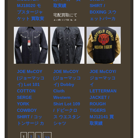
わせくださ
資統制下にあ
MJ18020 モ
取実績
SHIRT /
シアトルで行
い。 状態 美品
った時代のウ
われた1962年
ブスタージャ
BOXING スウ
コットン100%
宅配買取にて
ールブランケ
のイベントを
ケット 買取実
ェットパーカ
の吊り編み地
お売り頂きま
ット付きチョ
モチーフにし
を使用した、
績
ー MC17114
した。 ブラン
アコートをモ
たラバープリ
30年代にボク
買取実績
ド JOE
チーフにした
店頭買取にて
ントが施され
シング用のト
McCOY モデ
一着。2つしか
お売り頂きま
たスウェット
宅配買取にて
レーニングに
ル DOUBLE
設置されてい
した。 ブラン
シャツ。 やや
お売り頂きま
使われたフー
FACE AFTER
ないフロント
ド JOE
薄手でガゼッ
した。 ブラン
ド付きスウェ
HOODED
ポケットや、
McCOY モデ
トの付かない
ド JOE
ットシャツ。
SWEAT 買取
4B仕様の鉄製
ル 30’s
ラグランスリ
McCOY モデ
両サイドのポ
相場 お問い合
月桂樹ボタ
SPORTS
ーブボディを
ル BALL PARK
JOE McCOY
ケットはボク
JOE McCOY
JOE McCOY/
わせくださ
ン、ユニオン
JACKET /
使用していま
30’s HOOD
シンググロー
(ジョーマッコ
(ジョーマッコ
ジョーマッコ
い。 状態 美品
チケットなど
MOBSTER
す。
SWEAT SHIRT
ブなど、手に
イ) Lot 101
イ) Dobby
イ
ダブルフェイ
細部のディテ
MJ18020 買取
/ BOXING /
着けたまま入
COTTON
Cloth
LETTERMAN
ス仕様のスウ
ールまで忠実
相場 お問い合
MC17114 買取
れられるよう
ェット生地を
SERGE
Western
JACKET /
に再現してい
わせくださ
相場 お問い合
に当時に考え
使用したスウ
YORK
Shirt Lot 109
ROUGH
ます。生地は
い。 状態 美品
わせくださ
られた形状を
ェットパーカ
COWBOY
/ ドビークロ
TIGERS
12ozインディ
マテリアルに
い。 状態 極美
再現していま
ー。ボディに
ゴダンガリ
タンニン鞣し
SHIRT / コッ
ス ウエスタン
MJ12141 買
品 コットン
す。身頃には
フードが後付
ー、裏地には
ピグメント仕
100%の吊り編
トンサージ カ
シャツ
取実績
ステンシルプ
される1940年
リサイクルウ
上げのホース
み地を使用し
ウボーイシャ
MS14012 買
リントが施さ
代から見られ
宅配買取にて
ールと呼ばれ
ハイドを使用
た、30年代ボ
れています。
ツ MS16111
取実績
1
2
3
>>
るヴィンテー