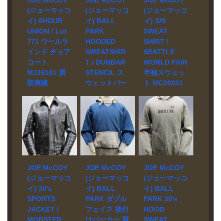
さい。 状態 美
相場 お問い合
NECK
(ジョーマッコ
(ジョーマッコ
(ジョーマッコ
品 植物タンニ
わせくださ
SWEATER –
イ) 8HOUR
イ) BALL
イ) S/S
ンで鞣しアニ
い。 状態 美品
MC23109 買取
UNION / Lot
PARK
SWEAT
リン染料で仕
生地にMA-1等
相場 お問い合
771 ウールラ
HOODED
SHIRT /
上げた鹿革を
のフライトジ
わせくださ
表地に使い、
インド チョア
SWEATSHIR
SEATTLE
ャケットで使
い。 状態 未使
ヨーク部分に
用されている
コート
T / DUNBAR
WORLD FAIR
用品 80%モヘ
はバックスキ
最高品質の66
ア、20％ウー
MJ16161 買
STENCIL ス
半袖スウェッ
ンを用いたダ
ナイロンを使
ルの糸を使い
取実績
ウェットパー
ト MC20031
ウンベスト。
用したダウン
作成されたモ
カー
買取実績
宅配買取にて
インシュレー
ベスト。 イン
ヘアセータ
MC22118 買
お売り頂きま
ションには675
シュレーショ
宅配買取にて
ー。芯糸にま
取実績
した。 ブラン
フィルパワー
ンには675フィ
お売り頂きま
で天然繊維を
ド JOE
のダックダウ
ルパワーのダ
した。 ブラン
使用しモヘア
宅配買取にて
McCOY モデ
ンを採用し、
ックダウンを
ド JOE
糸を巻くこと
お売り頂きま
ル WOOL
高い保温性を
採用し、高い
McCOY モデ
によって重圧
した。 ブラン
LINED CHORE
備えていま
保温性を備え
ル S/S SWEAT
感を持たせ、
ド JOE
COAT
す。
ています。
SHIRT /
高い保温性を
McCOY モデ
JOE McCOY
JOE McCOY
JOE McCOY
MJ16161 買取
SEATTLE
実現していま
ル HOODED
(ジョーマッコ
(ジョーマッコ
(ジョーマッコ
相場 お問い合
WORLD FAIR
す。
SWEATSHIRT
イ) 30’s
イ) BALL
イ) BALL
わせくださ
MC20031 買取
/ DUNBAR
SPORTS
PARK ダブル
PARK 30’s
い。 状態 未使
相場 お問い合
STENCIL 買取
JACKET /
フェイス 後付
HOOD
用品 第二次世
わせくださ
相場 お問い合
MOBSTER
けパーカー 買
SWEAT
界大戦中の物
い。 状態 美品