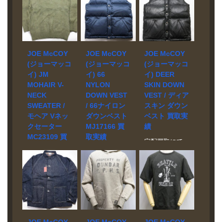
JOE McCOY
JOE McCOY
JOE McCOY
(ジョーマッコ
(ジョーマッコ
(ジョーマッコ
イ) JM
イ) 66
イ) DEER
MOHAIR V-
NYLON
SKIN DOWN
NECK
DOWN VEST
VEST / ディア
SWEATER /
/ 66ナイロン
スキン ダウン
モヘア Vネッ
ダウンベスト
ベスト 買取実
クセーター
MJ17166 買
績
MC23109 買
取実績
宅配買取にて
取実績
お売り頂きま
宅配買取にて
した。 ブラン
お売り頂きま
店頭買取にて
ド JOE
した。 ブラン
お売り頂きま
McCOY モデ
ド JOE
した。 ブラン
ル DEER SKIN
McCOY モデ
ド JOE
DOWN VEST
ル 66 NYLON
McCOY モデ
買取相場 お問
DOWN VEST /
ル JM
い合わせくだ
MJ17166 買取
MOHAIR V-
JOE McCOY
JOE McCOY
JOE McCOY