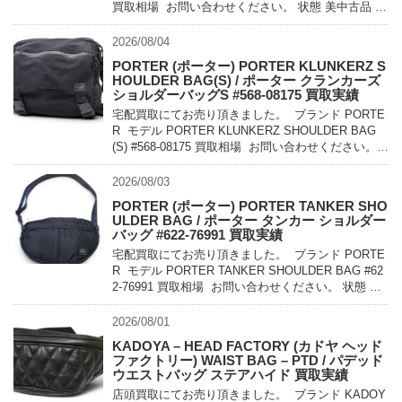
買取相場 お問い合わせください。 状態 美中古品 軽
量でコンパクトに持ち運べるパッカ […]
2026/08/04
PORTER (ポーター) PORTER KLUNKERZ S
HOULDER BAG(S) / ポーター クランカーズ
ショルダーバッグS #568-08175 買取実績
宅配買取にてお売り頂きました。 ブランド PORTE
R モデル PORTER KLUNKERZ SHOULDER BAG
(S) #568-08175 買取相場 お問い合わせください。
状態 美中古品 メッセンジャー […]
2026/08/03
PORTER (ポーター) PORTER TANKER SHO
ULDER BAG / ポーター タンカー ショルダー
バッグ #622-76991 買取実績
宅配買取にてお売り頂きました。 ブランド PORTE
R モデル PORTER TANKER SHOULDER BAG #62
2-76991 買取相場 お問い合わせください。 状態 未
使用品 1983年に誕生したPO […]
2026/08/01
KADOYA – HEAD FACTORY (カドヤ ヘッド
ファクトリー) WAIST BAG – PTD / パデッド
ウエストバッグ ステアハイド 買取実績
店頭買取にてお売り頂きました。 ブランド KADOY