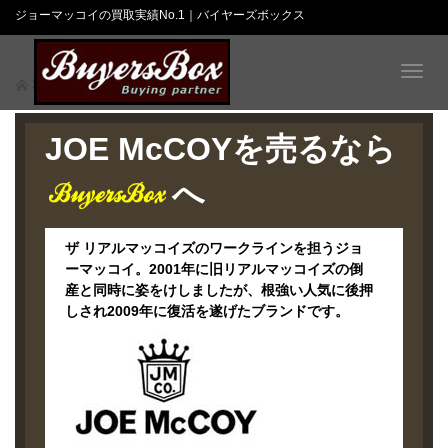
ジョーマッコイの買取実績No.1｜バイヤーズボックス
T
ジョーマッコイ
o
g
g
JOE McCOYを売るなら
l
e
へ
n
a
v
ザ リアルマッコイズのワークラインを担うジョ
i
ーマッコイ。2001年に旧リアルマッコイズの倒
g
産と同時に姿をけしましたが、根強い人気に後押
a
しされ2009年に復活を遂げたブランドです。
t
i
o
n