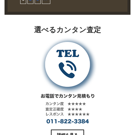
お売り頂きま
る当時と同じ
した30’sスタイ
クシング用の
買取実績
ジのディテー
した。 ブラン
混紡ウールブ
ルのレザース
宅配買取にて
トレーニング
ルを再現した
ド JOR
ランケットを
ポーツジャケ
お売り頂きま
宅配買取にて
に使われたフ
一着です。
McCOY モデ
使用していま
ット。バック
した。 ブラン
お売り頂きま
ード付きスエ
ル
す。
パネルに一枚
ド JOE
した。 ブラン
ットシャツ。
選べるカンタン査定
LETTERMAN
革を使った贅
McCOY モデ
ド JOE
両サイドのポ
JACKET /
沢な仕様とな
ル Dobby Cloth
McCOY モデ
ケットはボク
MJ12141 買取
っています。
Western Shrit
ル COTTON
シンググロー
相場 お問い合
脇下には蒸れ
Lot 109 /
SERGE YORK
ブなど、手に
わせくださ
防止の為のア
MS14012 買取
COWBOY
着けたまま入
い。 状態 未使
イレットベン
相場 お問い合
SHIRT
れられるよう
用品 オールド
チレーショ
わせくださ
MS16111 買取
に当時に考え
スクールなレ
ン、裾部分に
い。 状態 美品
相場 お問い合
られた形状を
ターマンジャ
はダブルジャ
黒地に白のス
わせくださ
再現していま
ケット。左胸
ケットに多く
トライプ柄の
い。 状態 未使
す。フロント
のレターは、
見られるベル
別注ドビーク
用品 コットン
部「BOXING
イニシャルと
トループを設
ロスを使用し
サージ生地を
23」の文字を
マスコットで
置。ライニン
たウエスタン
使ったウエス
ステンシルに
ある虎を象
グにはウール
シャツ。ヨー
タンシャツ。
よるプリント
り、全てチェ
サージを採用
ク部分には手
前立てにまで
仕上げです。
ーン刺繍で仕
しています。
の込んだ刺繍
及ぶ複雑なヨ
上げるという
が施されてい
ークと各部の
珍しい仕様。
ます。
パイピング・
衿と袖口のリ
スマイル型の
詳細を見る