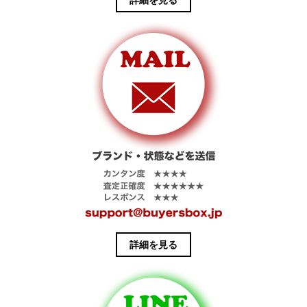
ブは厚手のシ
ポケットな
ングル編みを
ど、特徴的な
折り返すタイ
ディテールを
プのデザイン
多数採用した
です。生地は
贅沢な一着で
オリジナルの
す。
オイルカット
仕上げされた
ウールメルト
ン、袖部分は
ステアハイド
レザーを使用
しています。
詳細を見る