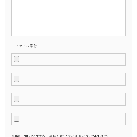
ファイル添付
※jpg・gif・png対応、受信可能ファイルサイズは5MBまで