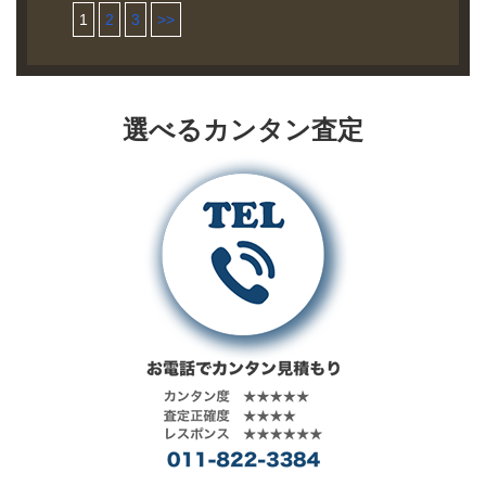
ストRockin
ロントの切替
ています。
HAT “YORK”
1
2
3
>>
ド DryBones
店頭買取にて
Jelly Bean氏
えや背中のア
買取相場 お問
モデル Denim
お売り頂きま
描き下ろしの
クションプリ
い合わせくだ
Coverall Jacket
した。 ブラン
限定コラボハ
ーツ、サイド
さい。 状態 美
DJ-1050 買取
ド DryBones
ワイアンシャ
アジャスター
品 ブレード素
相場 お問い合
モデル Lot
ツです。
など特徴的な
材で通気性が
わせくださ
選べるカンタン査定
DP-562W Jean
ディテールが
良く、夏場で
い。 状態 美品
Engineering
採用されてい
も快適に着用
1940年代のヴ
Denim Pants
ます。
可能なハット
ィンテージワ
買取相場 お問
です。デザイ
ークジャケッ
い合わせくだ
ンは1940～50
トをモチーフ
さい。 状態 美
年代のヴィン
にしたカバー
品 生地はオリ
テージハット
オール。生地
ジナルの
をモチーフに
はオリジナル
13.5ozセルビ
しており、ほ
の10oz.インデ
ッチデニムを
ぼ垂直のクラ
ィゴデニムを
使用。スタイ
ウンと、せり
使用していま
ルは50年代に
出したクラウ
す。左胸のポ
多くみられる
ン先が特徴的
ケットにはペ
ボックスシル
です。
ンポケットや
エットのレギ
ウォッチポケ
ュラーストレ
ットを装備、
ートです。
腰ポケットは