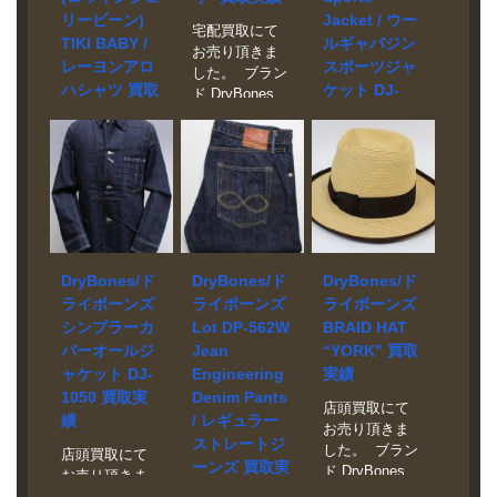
い合わせくだ
さい。 状態 未
います。 生地
になったアイ
ートを忠実に
リービーン)
Jacket / ウー
さい。 状態 未
使用品 映画ポ
には強撚糸を
宅配買取にて
テムがござい
再現した一
TIKI BABY /
ルギャバジン
使用品 映画ポ
スターやCDデ
使用したレー
お売り頂きま
ましたら、ぜ
着。ウールツ
スターやCDデ
ザインを手掛
レーヨンアロ
スポーツジャ
ヨンギャバジ
した。 ブラン
ひご相談くだ
イードの混紡
ザインを手掛
ける日本を代
ハシャツ 買取
ケット DJ-
ンを採用し、
ド DryBones
さい。
生地を使用
ける日本を代
表するアーテ
実績
891 買取実績
美しい光沢と
モデル
し、保温性が
表するアーテ
ィストRockin
シャリ感、し
RAYON SHIRT
あり、しっか
宅配買取にて
宅配買取にて
ィストRockin
Jelly Bean氏
なやかな着心
/ 狐の嫁入り
りとした仕上
お売り頂きま
お売り頂きま
Jelly Bean氏
描き下ろしの
地を実現して
買取相場 お問
がりです。
した。 ブラン
した。 ブラン
描き下ろしの
限定コラボレ
います。
い合わせくだ
ド DryBones /
ド DryBones
限定コラボレ
ーションモデ
さい。 状態 極
Rockin’ Jelly
モデル Wool
ーションモデ
ルのハワイア
美品 素材はレ
Bean モデル
Gabardine
ルのハワイア
ンシャツ。 ガ
ーヨン100％
RAYON
Sports Jacket
ンシャツ。
レージで働く
DryBones/ド
DryBones/ド
DryBones/ド
で、光沢のあ
ALOHA SHIRT
DJ-891 買取相
1950年代のテ
妖艶な娘をイ
ライボーンズ
ライボーンズ
ライボーンズ
るスラブシャ
/ TIKI BABY
場 お問い合わ
ィキ柄のヴィ
メージしたス
ンタン生地を
シンプラーカ
Lot DP-562W
BRAID HAT
買取相場 お問
せください。
ンテージハワ
トライプパタ
使用。柄は
バーオールジ
Jean
“YORK” 買取
い合わせくだ
状態 美品 保温
イアンシャツ
ーンがプリン
「狐の嫁入
ャケット DJ-
Engineering
実績
さい。 状態 極
性の高いウー
をベースに、
トされていま
り」をモチー
1050 買取実
Denim Pants
美品 映画ポス
ルギャバジン
打楽器や槍、
す。
店頭買取にて
フにしたオリ
績
/ レギュラー
ターやCDデザ
素材を使用し
ティキのマス
お売り頂きま
ジナルデザイ
インを手掛け
たスポーツジ
ストレートジ
ク等、エキゾ
した。 ブラン
ンです。
店頭買取にて
る日本を代表
ャケット。ラ
チックな柄が
ーンズ 買取実
ド DryBones
お売り頂きま
するアーティ
ウンドしたフ
プリントされ
績
モデル BRAID
した。 ブラン