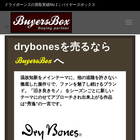
ドライボーンズの買取実績No.1｜バイヤーズボックス
T
ドライボーンズ
o
g
g
drybonesを売るなら
l
e
へ
n
a
v
温故知新をメインテーマに、他の追随を許さない
i
徹底した服作りで、ファンを魅了し続けるブラン
g
ド。「旧き良きモノ」 をシーズンごとに新しい
a
テーマにのせてアプローチされ出来上がる作品
t
は“秀逸”の一言です。
i
o
n