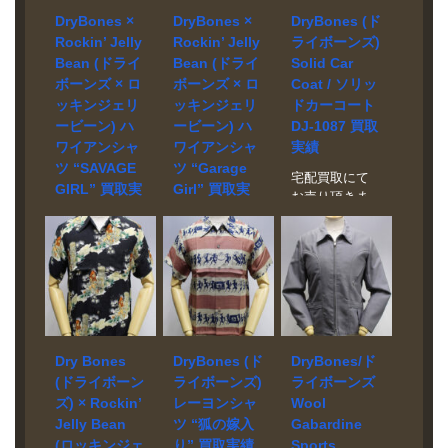
DryBones（ド
“SKULL” 買取
モデル Rayon
DryBones ×
DryBones ×
DryBones (ド
ライボーン
相場 お問い合
Open Collar
Rockin’ Jelly
Rockin’ Jelly
ライボーンズ)
ズ） より、ク
わせくださ
Shirts –
Bean (ドライ
Bean (ドライ
Solid Car
ラシカルな雰
い。 状態 美品
Thunderbird –
囲気漂う
ボーンズ × ロ
ボーンズ × ロ
Coat / ソリッ
ドライボーン
DS-2448 買取
“DOT”
ッキンジェリ
ッキンジェリ
ドカーコート
ズの
相場 お問い合
BANDANA（ド
ービーン) ハ
ービーン) ハ
DJ-1087 買取
Embroidered
わせくださ
ット柄バンダ
Jacket
ワイアンシャ
ワイアンシャ
実績
い。 状態 美中
ナ） を店頭に
“SKULL” /リバ
ツ “SAVAGE
ツ “Garage
古品 1950年代
て買取いたし
宅配買取にて
ーシブル スカ
GIRL” 買取実
Girl” 買取実
のヴィンテー
ました！ アメ
お売り頂きま
ジャン スカル
ジシャツをベ
績
績
カジやロカビ
した。 ブラン
＆スネークを
ースに製作さ
リーコーデに
ド DryBones
宅配買取にて
宅配買取にて
売るなら買取
れたオープン
も映える、味
モデル SOLID
お売り頂きま
お売り頂きま
実績No1のバイ
カラーシャ
のあるドット
CAR COAT DJ-
した。 ブラン
した。 ブラン
ヤーズボック
ツ。ネイティ
パターンが魅
1087 買取相
ド DryBones ×
ド DryBones ×
スにおまかせ
ブアメリカン
力の逸品で
場 お問い合わ
Rockin’ Jelly
Rockin’ Jelly
ください。宅
に古くから伝
す。 DryBones
せください。
Bean モデル
Bean モデル
配買取は査定
わる神鳥をモ
のバンダナや
状態 未使用品
HAWAIIAN
HAWAIIAN
から送料まで
チーフとした
Dry Bones
DryBones (ド
DryBones/ド
小物類も、当
映画「アメリ
SHIRT
SHIRT “Garage
完全無料。札
デザイン
(ドライボーン
ライボーンズ)
ライボーンズ
店ではしっか
カングラフィ
“SAVAGE
Girl” DS-1804
幌市内の店頭
「THUNDERBI
ズ) × Rockin’
レーヨンシャ
Wool
り評価・高価
ティー」の劇
GIRL” DS-2243
買取相場 お問
でも買取受付
RD」をプリン
Jelly Bean
ツ “狐の嫁入
Gabardine
買取しており
中に登場した
買取相場 お問
い合わせくだ
中です。
トで再現して
ます！ご不要
チームカーコ
(ロッキンジェ
り” 買取実績
Sports