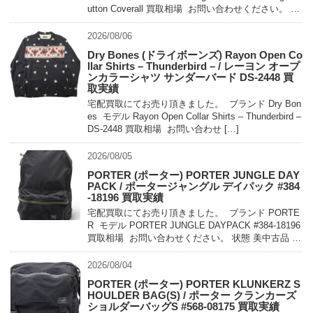
utton Coverall 買取相場 お問い合わせください。 状
態 未使用 […]
2026/08/06
Dry Bones (ドライボーンズ) Rayon Open Co
llar Shirts – Thunderbird – / レーヨン オープ
ンカラーシャツ サンダーバード DS-2448 買
取実績
宅配買取にてお売り頂きました。 ブランド Dry Bon
es モデル Rayon Open Collar Shirts – Thunderbird –
DS-2448 買取相場 お問い合わせ […]
2026/08/05
PORTER (ポーター) PORTER JUNGLE DAY
PACK / ポータージャングル デイパック #384
-18196 買取実績
宅配買取にてお売り頂きました。 ブランド PORTE
R モデル PORTER JUNGLE DAYPACK #384-18196
買取相場 お問い合わせください。 状態 美中古品 軽
量でコンパクトに持ち運べるパッカ […]
2026/08/04
PORTER (ポーター) PORTER KLUNKERZ S
HOULDER BAG(S) / ポーター クランカーズ
ショルダーバッグS #568-08175 買取実績