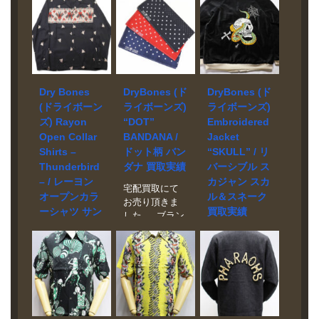
Dry Bones
DryBones (ド
DryBones (ド
(ドライボーン
ライボーンズ)
ライボーンズ)
ズ) Rayon
“DOT”
Embroidered
Open Collar
BANDANA /
Jacket
Shirts –
ドット柄 バン
“SKULL” / リ
Thunderbird
ダナ 買取実績
バーシブル ス
– / レーヨン
カジャン スカ
宅配買取にて
オープンカラ
ル＆スネーク
お売り頂きま
ーシャツ サン
買取実績
した。 ブラン
ダーバード
ド DryBones
宅配買取にて
DS-2448 買取
モデル DOT
お売り頂きま
実績
BANDANA 買
した。 ブラン
取相場 お問い
ド DryBones
宅配買取にて
合わせくださ
モデル
お売り頂きま
い。 状態 未使
Embroidered
した。 ブラン
用品
Jacket
ド Dry Bones