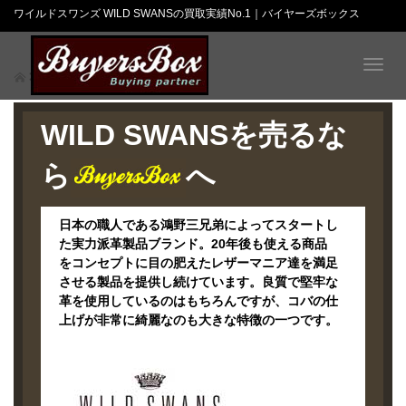
ワイルドスワンズ WILD SWANSの買取実績No.1｜バイヤーズボックス
T
ワイルドスワンズ
o
g
g
WILD SWANSを売るな
l
e
ら
へ
n
a
v
日本の職人である鴻野三兄弟によってスタートし
i
た実力派革製品ブランド。20年後も使える商品
g
をコンセプトに目の肥えたレザーマニア達を満足
a
させる製品を提供し続けています。良質で堅牢な
t
革を使用しているのはもちろんですが、コバの仕
i
上げが非常に綺麗なのも大きな特徴の一つです。
o
n