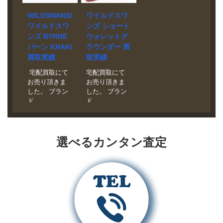
い。 状態 未使
い。 状態 新品
状態 美品
WILDSWANS/
ワイルドスワ
用品
長さの違う2種
WILDSWANS/
ワイルドスワ
ンズ ショート
WILDSWANS/
類のベルトが
ワイルドスワ
ンズ BYRNE
ウォレットグ
ワイルドスワ
付属し、クラ
ンズのウェイ
バーン KHAKI
ラウンダー 買
ンズの2021年
ッチスタイ
ブ(WAVE) ロン
特別生産品 KF-
ル、ショルダ
グウォレット
買取実績
取実績
003 ジュリアン
ースタイル、
別注ブライド
宅配買取にて
宅配買取にて
ゴートを売る
ウエストポー
ルレザーを売
お売り頂きま
お売り頂きま
なら買取実績
チスタイルの
るなら買取実
した。 ブラン
した。 ブラン
No1のバイヤー
3wayで使用が
績No1のバイヤ
ド
ド
ズボックスに
可能なバッグ
ーズボックス
WILDSWANS
WILDSWANS
おまかせくだ
です。
におまかせく
モデルBYRNE
モデルSHORT
さい。宅配買
ださい。宅配
KHAKI 買取相
WALLET
取は査定から
買取は査定か
場 お問い合わ
“GROUNDER”
選べるカンタン査定
送料まで完全
ら送料まで完
せくださ
買取相場 お問
無料。札幌市
全無料。札幌
い。 状態美
い合わせくだ
内の店頭でも
市内の店頭で
品 マテリアル
さい。 状態新
買取受付中で
も買取受付中
はサドルレザ
品 マテリアル
す。
です。
ーで、カラー
はマシュア社
は廃番色のカ
製ベルギー牛
ーキです。お
革を使用して
札、コイン、
います。透明