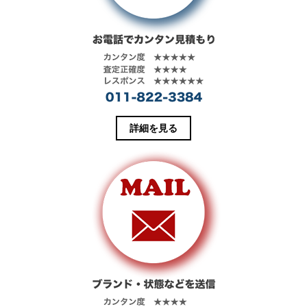
カードとオー
感のある光沢
ルインワンの
が特徴的なレ
三つ折り財布
ザーで、経年
です。
変化も楽しめ
ます。小銭入
れ付きのベー
シックな二つ
折り財布で
す。札入れに
は仕切り付き
詳細を見る
で、紙幣の仕
分けが可能で
す。3段あるカ
ード段の裏側
にもポケット
×1を装備。小
銭入れは指一
本で開閉でき
るスナップ式
になっていま
す。