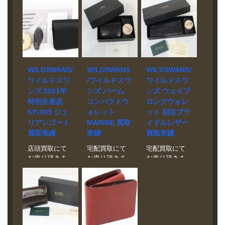
WILDSWANS/
WILDSWANS
WILDSWANS/
ワイルドスワ
/ワイルドスワ
ワイルドスワ
ンズ 2021年
ンズ パーム
ンズ ウェイブ
特別生産品
コンパクトウ
ロングウォレ
KF-003 ジュ
ォレット
ット 別注ブラ
リアンゴート
MARINE 買取
イドルレザー
買取実績
実績
買取実績
店頭買取にて
宅配買取にて
宅配買取にて
お売り頂きま
お売り頂きま
お売り頂きま
した。 ブラン
した。 ブラン
した。 ブラン
ド WILD
ド
ド
SWANS モデ
WILDSWANS
WILDSWANS
ル KF-003 /
モデル PALM
モデル WAVE
J.GOAT 買取
MARINE 買取
BLACK 買取相
相場 お問い合
相場 お問い合
場 お問い合わ
わせくださ
わせくださ
せください。