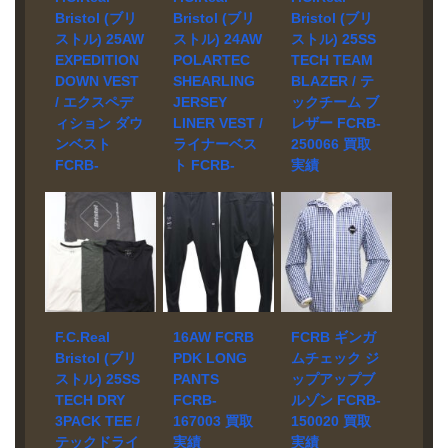
LEATHER
TECH SWEAT
25AW
ックパック。
ツに変わる機
し、携帯時の
Bristol (ブリ
Bristol (ブリ
Bristol (ブリ
TRACK
VENTILATION
VENTILATION
シリーズ全8型
能的なサマー
負担も軽減し
ストル) 25AW
ストル) 24AW
ストル) 25SS
PANTS FCRB-
HOODIE
PUFFER
の中で最も収
トップスとし
ています。さ
EXPEDITION
POLARTEC
TECH TEAM
252080 買取相
FCRB-260015
JACKET
納力に優れた
ても重宝する
らに、脇下や
DOWN VEST
SHEARLING
BLAZER / テ
場 お問い合わ
買取相場 お問
FCRB-252041
モデルで、ビ
一着です。
ネック部分な
/ エクスペデ
JERSEY
ックチーム ブ
せください。
い合わせくだ
買取相場 お問
ジネスシーン
ど可動域に
ィション ダウ
LINER VEST /
レザー FCRB-
状態 未使用品
さい。 状態 未
い合わせくだ
にも馴染むス
は、伸縮性と
ンベスト
ライナーベス
250066 買取
ボディと同色
使用品 適度な
さい。 状態 未
クエア型デザ
通気性に優れ
のサイドライ
FCRB-
ト FCRB-
実績
張り感とスト
使用品 ストレ
インを採用し
たパワーネッ
ンや特別仕様
レッチ性に加
ッチ性、撥水
252023 買取
242059 買取
ています。
トを配置し、
宅配買取にて
のレザー調エ
え、柔らかな
性を両立させ
よりストレス
実績
実績
お売り頂きま
ンブレムな
肌触りも兼ね
た軽量リップ
フリーな着心
した。 ブラン
宅配買取にて
宅配買取にて
ど、重厚かつ
備えたボンデ
ストップナイ
地に仕上げて
ド F.C.Real
お売り頂きま
お売り頂きま
繊細なディテ
ィングジャー
ロンにプリマ
います。
Bristol モデル
した。 ブラン
した。 ブラン
ールを採用し
ジー素材を使
ロフトを封入
25SS TECH
ド F.C.Real
ド F.C.Real
たシープレザ
用したジップ
したハイスペ
TEAM
Bristol モデル
Bristol モデル
ーのトラック
アップフーデ
ックな中綿ジ
BLAZER
25AW
24AW
パンツ。シル
ィ。 背面には
F.C.Real
16AW FCRB
ャケット。両
FCRB ギンガ
FCRB-250066
EXPEDITION
POLARTEC
クのように滑
ベンチレーシ
袖の背面に施
Bristol (ブリ
PDK LONG
ムチェック ジ
買取相場 お問
DOWN VEST
SHEARLING
らかな質感
ョンを備え、
した開閉式ベ
ストル) 25SS
PANTS
ップアップブ
い合わせくだ
FCRB-252023
JERSEY
と、さまざま
通気性を高め
ンチレーショ
TECH DRY
FCRB-
ルゾン FCRB-
さい。 状態 未
買取相場 お問
LINER VEST
なスタイリン
た快適な仕上
ンがトレーニ
3PACK TEE /
167003 買取
150020 買取
使用品 伸縮
い合わせくだ
買取相場 お問
グに合わせや
がりとなって
ング中の蒸れ
テックドライ
実績
実績
性・耐久性に
さい。 状態 未
い合わせくだ