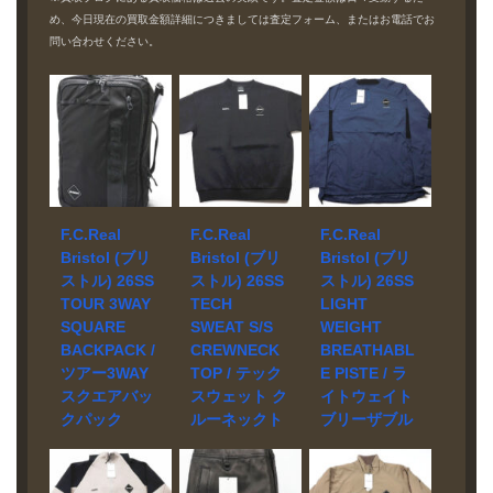
め、今日現在の買取金額詳細につきましては査定フォーム、またはお電話でお
問い合わせください。
F.C.Real
F.C.Real
F.C.Real
Bristol (ブリ
Bristol (ブリ
Bristol (ブリ
ストル) 26SS
ストル) 26SS
ストル) 26SS
TOUR 3WAY
TECH
LIGHT
SQUARE
SWEAT S/S
WEIGHT
BACKPACK /
CREWNECK
BREATHABL
ツアー3WAY
TOP / テック
E PISTE / ラ
スクエアバッ
スウェット ク
イトウェイト
クパック
ルーネックト
ブリーザブル
FCRB-
ップ FCRB-
ピステ FCRB-
260105 買取
260019 買取
260044 買取
実績
実績
実績