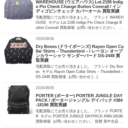
WAREHOUSE (ウエアハウス) Lot.2195 Indig
o Pin Check Change Button Coverall / イン
ディゴピンチェック カバーオール 買取実績
宅配買取にてお売り頂きました。 ブランド WAREH
OUSE モデル Lot.2195 Indigo Pin Check Change B
utton Coverall 買取相場 お問い合わせください。 状
態 未使用 […]
2026/08/06
Dry Bones (ドライボーンズ) Rayon Open Co
llar Shirts – Thunderbird – / レーヨン オープ
ンカラーシャツ サンダーバード DS-2448 買
取実績
宅配買取にてお売り頂きました。 ブランド Dry Bon
es モデル Rayon Open Collar Shirts – Thunderbird –
DS-2448 買取相場 お問い合わせ […]
2026/08/05
PORTER (ポーター) PORTER JUNGLE DAY
PACK / ポータージャングル デイパック #384
-18196 買取実績
宅配買取にてお売り頂きました。 ブランド PORTE
R モデル PORTER JUNGLE DAYPACK #384-18196
買取相場 お問い合わせください。 状態 美中古品 軽
量でコンパクトに持ち運べるパッカ […]