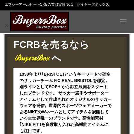
エフシーアールビー FCRBの買取実績No.1｜バイヤーズボックス
T
FCRB
o
g
g
FCRBを売るなら
l
e
へ
n
a
v
1999年より｢BRISTOL｣というキーワードで架空
i
のサッカーチーム F.C REAL BRISTOLを想定。
g
別ラインとしてSOPH.から独立展開をスタート
a
したブランドです。 サッカー選手やサポーター
t
アイテムとして作成されたオリジナルのサッカー
i
ウェアを発信。世界的スポーツウェアメーカーで
o
n
あるNIKEのWネームとしてアイテムを展開して
いる全世界唯一のブランドです。高性能素材
｢NIKE FIT｣を多数取り入れた高機能アイテムに
も注目です。