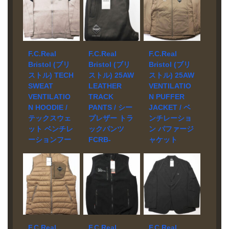
宅配買取にて
店頭買取にて
宅配買取にて
お売り頂きま
お売り頂きま
お売り頂きま
した。 ブラン
した。 ブラン
した。 ブラン
ド F.C.Real
ド F.C.Real
ド F.C.Real
Bristol モデル
Bristol モデル
Bristol モデル
F.C.Real
F.C.Real
F.C.Real
26SS TOUR
26SS TECH
LIGHT
Bristol (ブリ
Bristol (ブリ
Bristol (ブリ
3WAY
SWEAT S/S
WEIGHT
ストル) TECH
ストル) 25AW
ストル) 25AW
SQUARE
CREWNECK
BREATHABLE
SWEAT
LEATHER
VENTILATIO
BACKPACK
TOP FCRB-
PACKABLE
VENTILATIO
TRACK
N PUFFER
FCRB-260105
260019 買取相
PISTE FCRB-
N HOODIE /
PANTS / シー
JACKET / ベ
買取相場 お問
場 お問い合わ
260044 買取相
テックスウェ
プレザー トラ
ンチレーショ
い合わせくだ
せください。
場 お問い合わ
ット ベンチレ
ックパンツ
ン パファージ
さい。 状態 未
状態 未使用品
せください。
ーションフー
FCRB-
ャケット
使用品 摩擦や
適度な張り感
状態 未使用品
引き裂き、擦
とストレッチ
丸めて持ち運
ディ FCRB-
252080 買取
FCRB-
り切れに強
性に加え、柔
び可能なパッ
260015 買取
実績
252041 買取
く、PUコーテ
らかな肌触り
カブル仕様の
実績
実績
宅配買取にて
ィングによる
も兼ね備えた
撥水クオータ
お売り頂きま
宅配買取にて
宅配買取にて
撥水性も備え
ボンディング
ージップピス
した。 ブラン
お売り頂きま
お売り頂きま
た420デニール
ジャージー素
テ。 超軽量素
ド F.C.Real
した。 ブラン
した。 ブラン
のコーデュラ
材を使用した
材を使用する
Bristol モデル
ド F.C.Real
ド F.C.Real
ナイロンを使
クルーネック
ことで快適な
25AW
Bristol モデル
Bristol モデル
用した3WAYバ
F.C.Real
トップ。Tシャ
F.C.Real
着用感を実現
F.C.Real