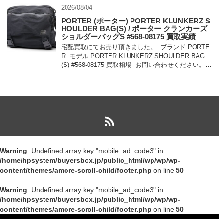
2026/08/04
PORTER (ポーター) PORTER KLUNKERZ S
HOULDER BAG(S) / ポーター クランカーズ
ショルダーバッグS #568-08175 買取実績
宅配買取にてお売り頂きました。 ブランド PORTE
R モデル PORTER KLUNKERZ SHOULDER BAG
(S) #568-08175 買取相場 お問い合わせください。
状態 美中古品 メッセンジャー […]
Warning
: Undefined array key "mobile_ad_code3" in
/home/hpsystem/buyersbox.jp/public_html/wp/wp/wp-
content/themes/amore-scroll-child/footer.php
on line
50
Warning
: Undefined array key "mobile_ad_code3" in
/home/hpsystem/buyersbox.jp/public_html/wp/wp/wp-
content/themes/amore-scroll-child/footer.php
on line
50