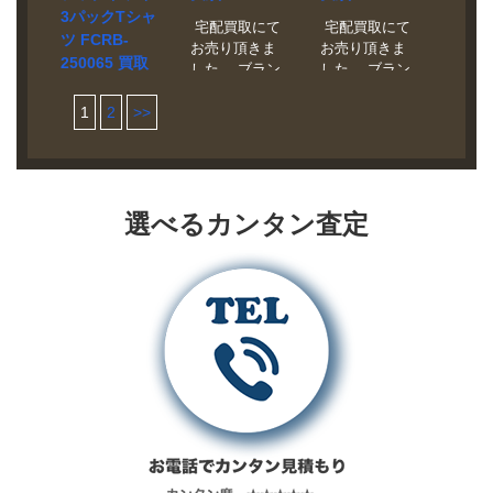
すい緩やかな
います。
を軽減しま
加えて撥水性
3パックTシャ
使用品 胸ポケ
さい。 状態 未
テーパードシ
す。
宅配買取にて
宅配買取にて
も備えた4WAY
ツ FCRB-
ットに耐水性
使用品 ポーラ
ルエットが特
お売り頂きま
お売り頂きま
ストレッチタ
とストレッチ
テック社独自
250065 買取
徴です。
した。 ブラン
した。 ブラン
フタを採用し
性を備えたマ
の構造による
実績
ド F.C.Real
ドF.C.Real
た、1枚仕立て
イクロリップ
軽さ・暖か
Bristol モデル
Bristol モデル
1
2
>>
店頭買取にて
の軽量ブレザ
ストップ生地
さ・柔らかさ
PDK LONG
Gingham
お売り頂きま
ー。適度なリ
を切り替えた
を兼ね備えた
PANTS FCRB-
Check Zip Up
した。 ブラン
ラックス感を
軽量ダウンベ
ボアを表地に
167003 買取相
Blouson
ド F.C.Real
持つボックス
スト。 700フィ
使用。裏地に
場 ask 状態美
#FCRB-
Bristol モデル
シルエットで
ルパワーの高
はリサイクル
品16AWコレク
150020 買取相
選べるカンタン査定
25SS TECH
仕立てられ、
品質ダウンを
ポリエステル
ションです。
場 お問い合わ
DRY 3PACK
胸元にさりげ
採用し、薄手
素材を用いた
せください 状
TEE FCRB-
なく配された
ながら優れた
同社製フラッ
態美品FCRBの
250065 買取相
ミニエンブレ
保温力を発揮
トジャージー
15SSコレクシ
場 お問い合わ
ムがアクセン
します。ミッ
を採用したフ
ョンです。爽
せください。
トになってい
ドレイヤーと
リースベスト
やかな色合い
状態 未使用品
ます。無駄を
しても扱いや
です。
のギンガムチ
シルクのよう
削ぎ落とした
すく、首元か
ェックが特徴
な肌触りに加
ソリッドなデ
ら身頃まで効
的なライトな
え、接触冷
ザインで、オ
率的に体温を
一着です。
感・吸水速
ンからオフま
キープできる
乾・UVカット
で幅広く活躍
設計です。
機能を備えた
する一着で