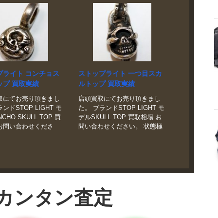
プライト コンチョス
ストップライト 一つ目スカ
ップ 買取実績
ルトップ 買取実績
取にてお売り頂きまし
店頭買取にてお売り頂きまし
ンドSTOP LIGHT モ
た。 ブランドSTOP LIGHT モ
CHO SKULL TOP 買
デルSKULL TOP 買取相場 お
お問い合わせくださ
問い合わせください。 状態極
態美品 ストップライト
美品当店ではストップライト
チョスカルトップを売
を高額お見積もりにて買取さ
取実績No.1のバイヤ
せていただきます。シルバー
ックスにおまかせ。宅
アイテム、ウォレットなどど
は査定から送料まで完
こよりも高く買取させて頂き
です。札幌市の店頭で
ます。
カンタン査定
受付中です。