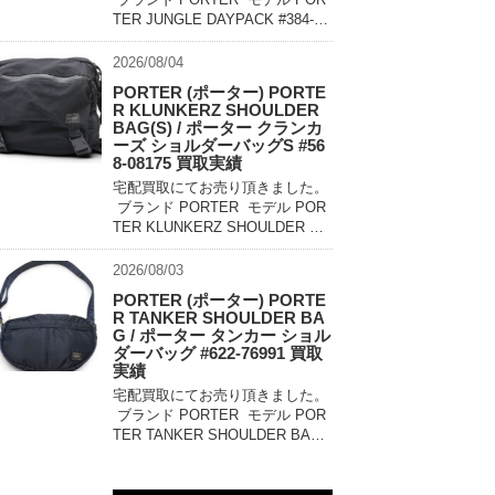
TER JUNGLE DAYPACK #384-18
196 買取相場 お問い合わせくだ
さい。 状態 美中古品 軽量でコン
2026/08/04
パクトに持ち運べるパッカ […]
PORTER (ポーター) PORTE
R KLUNKERZ SHOULDER
BAG(S) / ポーター クランカ
ーズ ショルダーバッグS #56
8-08175 買取実績
宅配買取にてお売り頂きました。
ブランド PORTER モデル POR
TER KLUNKERZ SHOULDER BA
G(S) #568-08175 買取相場 お問
い合わせください。 状態 美中古
2026/08/03
品 メッセンジャー […]
PORTER (ポーター) PORTE
R TANKER SHOULDER BA
G / ポーター タンカー ショル
ダーバッグ #622-76991 買取
実績
宅配買取にてお売り頂きました。
ブランド PORTER モデル POR
TER TANKER SHOULDER BAG
#622-76991 買取相場 お問い合わ
せください。 状態 未使用品 1983
年に誕生したPO […]