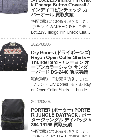
k Change Button Coverall /
インディゴピンチェック カ
バーオール 買取実績
宅配買取にてお売り頂きました。
ブランド WAREHOUSE モデル
Lot.2195 Indigo Pin Check Chang
e Button Coverall 買取相場 お問
い合わせください。 状態 未使用
2026/08/06
[…]
Dry Bones (ドライボーンズ)
Rayon Open Collar Shirts –
Thunderbird – / レーヨン オ
ープンカラーシャツ サンダ
ーバード DS-2448 買取実績
宅配買取にてお売り頂きました。
ブランド Dry Bones モデル Ray
on Open Collar Shirts – Thunderbi
rd – DS-2448 買取相場 お問い合
わせ […]
2026/08/05
PORTER (ポーター) PORTE
R JUNGLE DAYPACK / ポー
タージャングル デイパック #
384-18196 買取実績
宅配買取にてお売り頂きました。
ブランド PORTER モデル POR