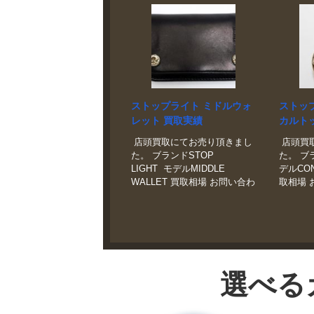
ストップライト ミドルウォ
ストッ
レット 買取実績
カルト
店頭買取にてお売り頂きまし
店頭買
た。 ブランドSTOP
た。 ブラ
LIGHT モデルMIDDLE
デルCON
WALLET 買取相場 お問い合わ
取相場 
せください。 状態美品 素材は
い。 状
強靭で肉厚なBOOTS
のコン
LEATHERを使用。スナップボ
るなら買
タンの 1つ目スカルコンチョ
ーズボ
は、STOP LIGHT 製のシルバ
配買取
ー仕様となります。ロングウ
全無料
選べる
ォレットに比べ、コンパクト
も買取
で使い勝手が良いサイズのミ
ドルウォレットです。