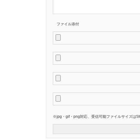
ファイル添付
※jpg・gif・png対応、受信可能ファイルサイズは5