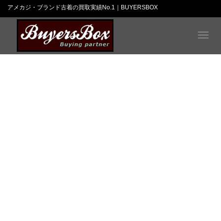
アメカジ・ブランド古着の買取実績No.1｜BUYERSBOX
T
o
g
g
l
e
n
a
v
i
g
a
t
i
o
n