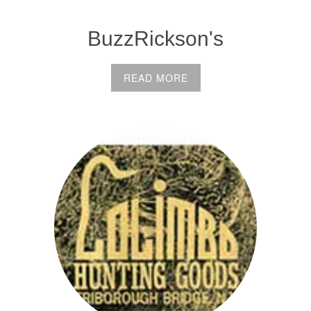
BuzzRickson's
READ MORE