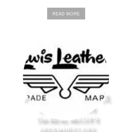
READ MORE
アメカジ買取専門店
バイヤーズボックス
BUZZ RICKSON'S
The REAL McCOY'S
FREEWHEELERS