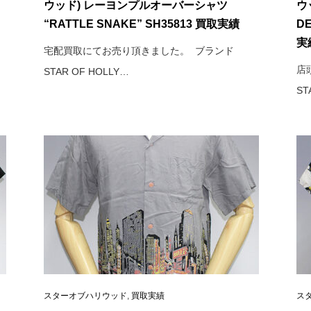
ウッド) レーヨンプルオーバーシャツ
ウッ
“RATTLE SNAKE” SH35813 買取実績
D
実
宅配買取にてお売り頂きました。 ブランド
店
STAR OF HOLLY…
ST
スターオブハリウッド
,
買取実績
ス