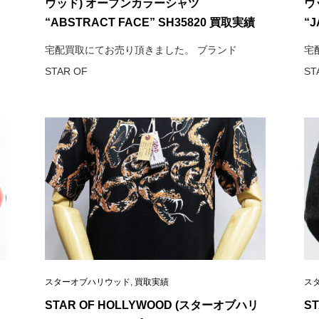
ウッド) オープンカラーシャツ
ウ
“ABSTRACT FACE” SH35820 買取実績
“J
宅配買取にてお売り頂きました。 ブランド
宅
STAR OF
ST
スターオブハリウッド
,
買取実績
ス
STAR OF HOLLYWOOD (スターオブハリ
S