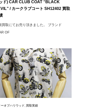
ド) CAR CLUB COAT “BLACK
EVIL” / カークラブコート SH12402 買取
績
頭買取にてお売り頂きました。 ブランド
AR OF
ターオブハリウッド
,
買取実績