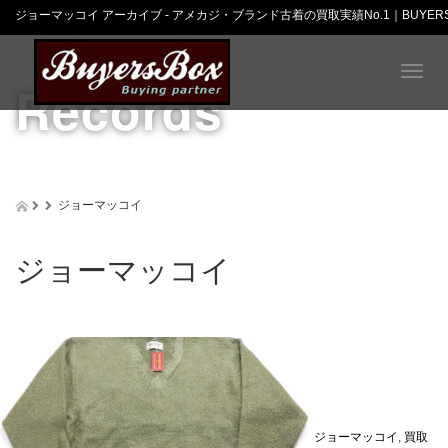
ジョーマッコイ アーカイブ - アメカジ・ブランド古着の買取実績No.1｜BUYERS
T
Records
o
g
g
l
e
n
ジョーマッコイ
a
v
i
ジョーマッコイ
g
a
t
i
o
n
ジョーマッコイ
,
買取