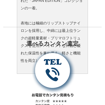
れた「JAPAN EDITION」コレクショ
ンの一着。
表地には極細のリップストップナイ
ロンを採用し、中綿には最上位ラン
クの超軽量素材・プリマロフトリュ
選べるカンタン査定
クスを使用。ハイロフトな外観と優
れた保温性を兼ね備え、軽さと機能
性を両立した仕上がりです。