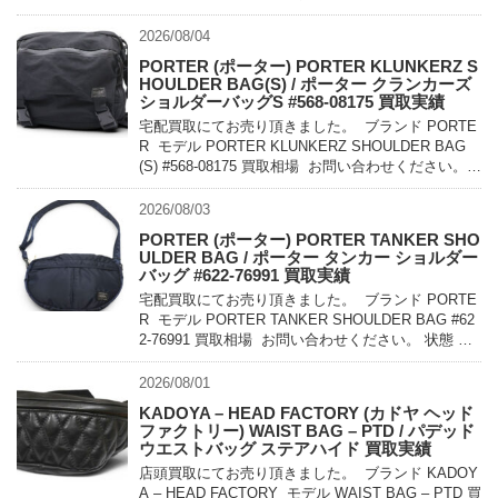
量でコンパクトに持ち運べるパッカ […]
2026/08/04
PORTER (ポーター) PORTER KLUNKERZ S
HOULDER BAG(S) / ポーター クランカーズ
ショルダーバッグS #568-08175 買取実績
宅配買取にてお売り頂きました。 ブランド PORTE
R モデル PORTER KLUNKERZ SHOULDER BAG
(S) #568-08175 買取相場 お問い合わせください。
状態 美中古品 メッセンジャー […]
2026/08/03
PORTER (ポーター) PORTER TANKER SHO
ULDER BAG / ポーター タンカー ショルダー
バッグ #622-76991 買取実績
宅配買取にてお売り頂きました。 ブランド PORTE
R モデル PORTER TANKER SHOULDER BAG #62
2-76991 買取相場 お問い合わせください。 状態 未
使用品 1983年に誕生したPO […]
2026/08/01
KADOYA – HEAD FACTORY (カドヤ ヘッド
ファクトリー) WAIST BAG – PTD / パデッド
ウエストバッグ ステアハイド 買取実績
店頭買取にてお売り頂きました。 ブランド KADOY
A – HEAD FACTORY モデル WAIST BAG – PTD 買