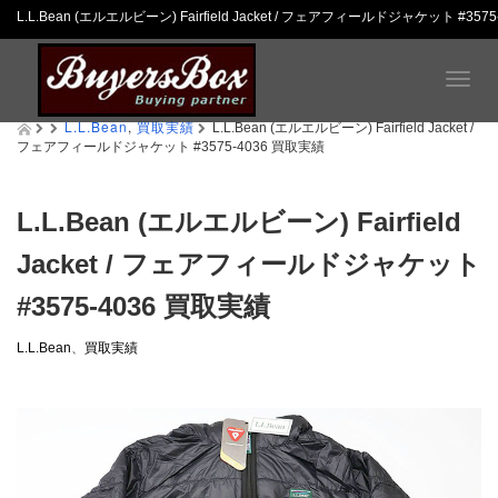
L.L.Bean (エルエルビーン) Fairfield Jacket / フェアフィールドジャケット 
T
o
L.L.Bean
,
買取実績
g
L.L.Bean (エルエルビーン) Fairfield Jacket /
フェアフィールドジャケット #3575-4036 買取実績
g
l
e
n
L.L.Bean (エルエルビーン) Fairfield
a
Jacket / フェアフィールドジャケット
v
i
#3575-4036 買取実績
g
a
t
L.L.Bean
、
買取実績
i
o
n