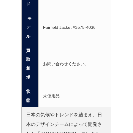
ド
モ
デ
Fairfield Jacket #3575-4036
ル
買
取
お問い合わせください。
相
場
状
未使用品
態
日本の気候やトレンドを踏まえ、日
本のデザインチームによって開発さ