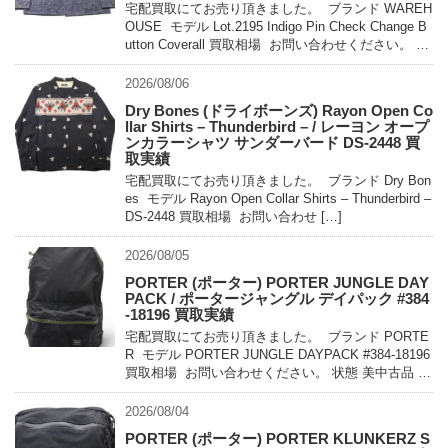
宅配買取にてお売り頂きました。 ブランド WAREH
OUSE モデル Lot.2195 Indigo Pin Check Change B
utton Coverall 買取相場 お問い合わせください。 状
態 未使用 […]
2026/08/06
Dry Bones (ドライボーンズ) Rayon Open Co
llar Shirts – Thunderbird – / レーヨン オープ
ンカラーシャツ サンダーバード DS-2448 買
取実績
宅配買取にてお売り頂きました。 ブランド Dry Bon
es モデル Rayon Open Collar Shirts – Thunderbird –
DS-2448 買取相場 お問い合わせ […]
2026/08/05
PORTER (ポーター) PORTER JUNGLE DAY
PACK / ポータージャングル デイパック #384
-18196 買取実績
宅配買取にてお売り頂きました。 ブランド PORTE
R モデル PORTER JUNGLE DAYPACK #384-18196
買取相場 お問い合わせください。 状態 美中古品 軽
量でコンパクトに持ち運べるパッカ […]
2026/08/04
PORTER (ポーター) PORTER KLUNKERZ S