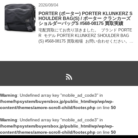
2026/08/04
PORTER (ポーター) PORTER KLUNKERZ S
HOULDER BAG(S) / ポーター クランカーズ
ショルダーバッグS #568-08175 買取実績
宅配買取にてお売り頂きました。 ブランド PORTE
R モデル PORTER KLUNKERZ SHOULDER BAG
(S) #568-08175 買取相場 お問い合わせください。
状態 美中古品 メッセンジャー […]
Warning
: Undefined array key "mobile_ad_code3" in
/home/hpsystem/buyersbox.jp/public_html/wp/wp/wp-
content/themes/amore-scroll-child/footer.php
on line
50
Warning
: Undefined array key "mobile_ad_code3" in
/home/hpsystem/buyersbox.jp/public_html/wp/wp/wp-
content/themes/amore-scroll-child/footer.php
on line
50