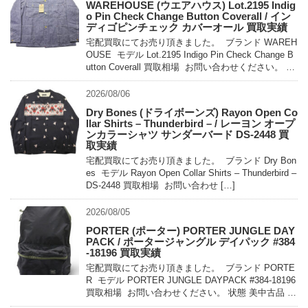
WAREHOUSE (ウエアハウス) Lot.2195 Indig
o Pin Check Change Button Coverall / イン
ディゴピンチェック カバーオール 買取実績
宅配買取にてお売り頂きました。 ブランド WAREH
OUSE モデル Lot.2195 Indigo Pin Check Change B
utton Coverall 買取相場 お問い合わせください。 状
態 未使用 […]
2026/08/06
Dry Bones (ドライボーンズ) Rayon Open Co
llar Shirts – Thunderbird – / レーヨン オープ
ンカラーシャツ サンダーバード DS-2448 買
取実績
宅配買取にてお売り頂きました。 ブランド Dry Bon
es モデル Rayon Open Collar Shirts – Thunderbird –
DS-2448 買取相場 お問い合わせ […]
2026/08/05
PORTER (ポーター) PORTER JUNGLE DAY
PACK / ポータージャングル デイパック #384
-18196 買取実績
宅配買取にてお売り頂きました。 ブランド PORTE
R モデル PORTER JUNGLE DAYPACK #384-18196
買取相場 お問い合わせください。 状態 美中古品 軽
量でコンパクトに持ち運べるパッカ […]