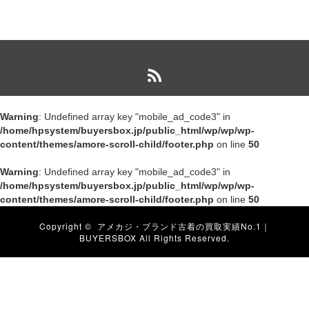
使用品 1983年に誕生したPO […]
Warning
: Undefined array key "mobile_ad_code3" in
/home/hpsystem/buyersbox.jp/public_html/wp/wp/wp-
content/themes/amore-scroll-child/footer.php
on line
50
Warning
: Undefined array key "mobile_ad_code3" in
/home/hpsystem/buyersbox.jp/public_html/wp/wp/wp-
content/themes/amore-scroll-child/footer.php
on line
50
Copyright ©
アメカジ・ブランド古着の買取実績No.1｜
BUYERSBOX
All Rights Reserved.