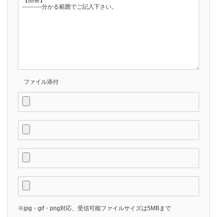
ファイル添付
※jpg・gif・png対応、受信可能ファイルサイズは5MBまで