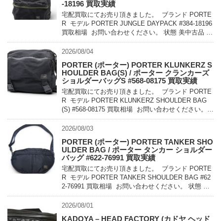
-18196 買取実績
宅配買取にてお売り頂きました。 ブランド PORTE
R モデル PORTER JUNGLE DAYPACK #384-18196
買取相場 お問い合わせください。 状態 美中古品 軽
量でコンパクトに持ち運べるパッカ […]
2026/08/04
PORTER (ポーター) PORTER KLUNKERZ S
HOULDER BAG(S) / ポーター クランカーズ
ショルダーバッグS #568-08175 買取実績
宅配買取にてお売り頂きました。 ブランド PORTE
R モデル PORTER KLUNKERZ SHOULDER BAG
(S) #568-08175 買取相場 お問い合わせください。
状態 美中古品 メッセンジャー […]
2026/08/03
PORTER (ポーター) PORTER TANKER SHO
ULDER BAG / ポーター タンカー ショルダー
バッグ #622-76991 買取実績
宅配買取にてお売り頂きました。 ブランド PORTE
R モデル PORTER TANKER SHOULDER BAG #62
2-76991 買取相場 お問い合わせください。 状態 未
使用品 1983年に誕生したPO […]
2026/08/01
KADOYA – HEAD FACTORY (カドヤ ヘッド