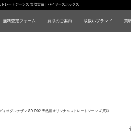
ルストレートジーンズ 買取実績｜バイヤーズボックス
無料査定フォーム
買取のご案内
取扱いブランド
買
ディオダルチザン SD-D02 天然藍オリジナルストレートジーンズ 買取