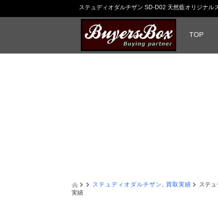
ステュディオダルチザン SD-D02 天然藍オリジナ
TOP
ステュディオダルチザン
,
買取実績
ステュ
実績