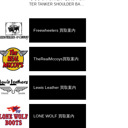
TER TANKER SHOULDER BAG
#622-76991 買取相場 お問い合わ
せください。 状態 未使用品 1983
年に誕生したPO […]
Freewheelers 買取案内
TheRealMccoys買取案内
Lewis Leather 買取案内
LONE WOLF 買取案内