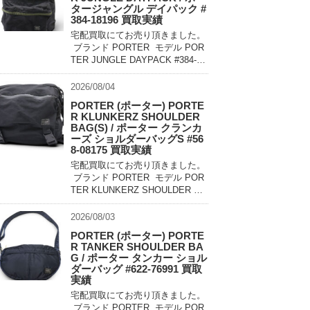
タージャングル デイパック #
384-18196 買取実績
宅配買取にてお売り頂きました。
ブランド PORTER モデル POR
TER JUNGLE DAYPACK #384-18
196 買取相場 お問い合わせくだ
さい。 状態 美中古品 軽量でコン
2026/08/04
パクトに持ち運べるパッカ […]
PORTER (ポーター) PORTE
R KLUNKERZ SHOULDER
BAG(S) / ポーター クランカ
ーズ ショルダーバッグS #56
8-08175 買取実績
宅配買取にてお売り頂きました。
ブランド PORTER モデル POR
TER KLUNKERZ SHOULDER BA
G(S) #568-08175 買取相場 お問
い合わせください。 状態 美中古
2026/08/03
品 メッセンジャー […]
PORTER (ポーター) PORTE
R TANKER SHOULDER BA
G / ポーター タンカー ショル
ダーバッグ #622-76991 買取
実績
宅配買取にてお売り頂きました。
ブランド PORTER モデル POR