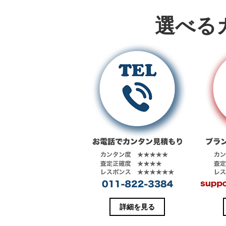
t
共
t
有
e
す
選べる
r
る
で
に
共
は
有
ク
(
リ
新
ッ
し
ク
い
し
ウ
て
ィ
く
ン
だ
ド
さ
ウ
い
で
(
開
新
き
し
ま
い
す
ウ
)
ィ
ン
ド
ウ
で
開
き
ま
す
)
詳細を見る