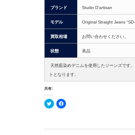
ブランド
Studio D’artisan
モデル
Original Straight Jeans “SD
買取相場
お問い合わせください。
状態
美品
天然藍染めデニムを使用したジーンズです。
トとなります。
共有:
ク
F
リ
a
ッ
c
ク
e
し
b
て
o
T
o
w
k
i
で