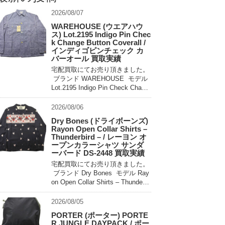
2026/08/07
WAREHOUSE (ウエアハウ
ス) Lot.2195 Indigo Pin Chec
k Change Button Coverall /
インディゴピンチェック カ
バーオール 買取実績
宅配買取にてお売り頂きました。
ブランド WAREHOUSE モデル
Lot.2195 Indigo Pin Check Chang
e Button Coverall 買取相場 お問
い合わせください。 状態 未使用
2026/08/06
[…]
Dry Bones (ドライボーンズ)
Rayon Open Collar Shirts –
Thunderbird – / レーヨン オ
ープンカラーシャツ サンダ
ーバード DS-2448 買取実績
宅配買取にてお売り頂きました。
ブランド Dry Bones モデル Ray
on Open Collar Shirts – Thunderbi
rd – DS-2448 買取相場 お問い合
わせ […]
2026/08/05
PORTER (ポーター) PORTE
R JUNGLE DAYPACK / ポー