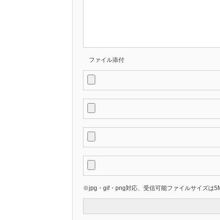
ファイル添付
※jpg・gif・png対応、受信可能ファイルサイズは5