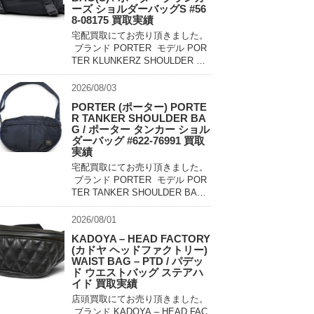
ーズ ショルダーバッグS #56
8-08175 買取実績
宅配買取にてお売り頂きました。
ブランド PORTER モデル POR
TER KLUNKERZ SHOULDER BA
G(S) #568-08175 買取相場 お問
い合わせください。 状態 美中古
2026/08/03
品 メッセンジャー […]
PORTER (ポーター) PORTE
R TANKER SHOULDER BA
G / ポーター タンカー ショル
ダーバッグ #622-76991 買取
実績
宅配買取にてお売り頂きました。
ブランド PORTER モデル POR
TER TANKER SHOULDER BAG
#622-76991 買取相場 お問い合わ
せください。 状態 未使用品 1983
2026/08/01
年に誕生したPO […]
KADOYA – HEAD FACTORY
(カドヤ ヘッドファクトリー)
WAIST BAG – PTD / パデッ
ド ウエストバッグ ステアハ
イド 買取実績
店頭買取にてお売り頂きました。
ブランド KADOYA – HEAD FAC