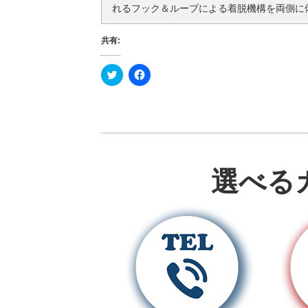
れるフック＆ループによる着脱機構を両側に
共有:
ク
F
リ
a
ッ
c
ク
e
し
b
て
o
T
o
w
k
i
で
t
共
t
有
e
す
選べる
r
る
で
に
共
は
有
ク
(
リ
新
ッ
し
ク
い
し
ウ
て
ィ
く
ン
だ
ド
さ
ウ
い
で
(
開
新