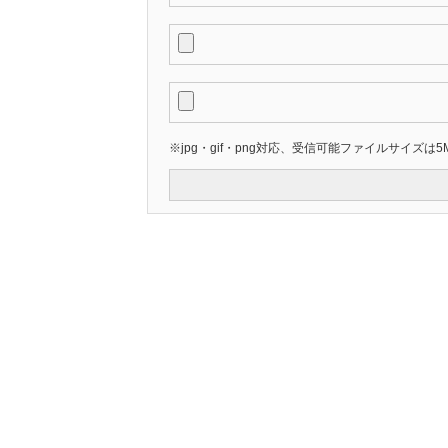
※jpg・gif・png対応、受信可能ファイルサイズは5