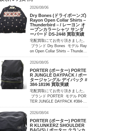
2026/08/06
Dry Bones (ドライボーンズ)
Rayon Open Collar Shirts –
Thunderbird – / レーヨン オ
ープンカラーシャツ サンダ
ーバード DS-2448 買取実績
宅配買取にてお売り頂きました。
ブランド Dry Bones モデル Ray
on Open Collar Shirts – Thunderbi
rd – DS-2448 買取相場 お問い合
わせ […]
2026/08/05
PORTER (ポーター) PORTE
R JUNGLE DAYPACK / ポー
タージャングル デイパック #
384-18196 買取実績
宅配買取にてお売り頂きました。
ブランド PORTER モデル POR
TER JUNGLE DAYPACK #384-18
196 買取相場 お問い合わせくだ
さい。 状態 美中古品 軽量でコン
2026/08/04
パクトに持ち運べるパッカ […]
PORTER (ポーター) PORTE
R KLUNKERZ SHOULDER
BAG(S) / ポーター クランカ