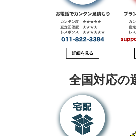
き
し
ま
い
す
ウ
)
ィ
ン
ド
ウ
で
開
き
ま
す
)
詳細を見る
全国対応の