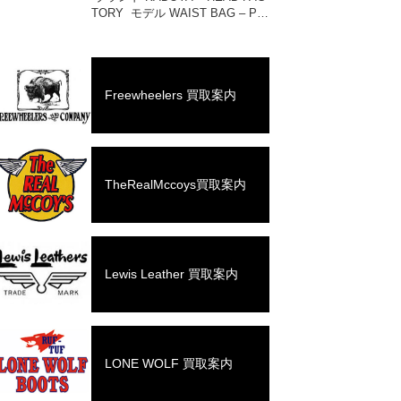
TORY モデル WAIST BAG – PT
D 買取相場 お問い合わせくださ
い。 状態 美中古品 ヴィンテージ
ス […]
Freewheelers 買取案内
TheRealMccoys買取案内
Lewis Leather 買取案内
LONE WOLF 買取案内