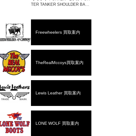
TER TANKER SHOULDER BAG
#622-76991 買取相場 お問い合わ
せください。 状態 未使用品 1983
年に誕生したPO […]
Freewheelers 買取案内
TheRealMccoys買取案内
Lewis Leather 買取案内
LONE WOLF 買取案内