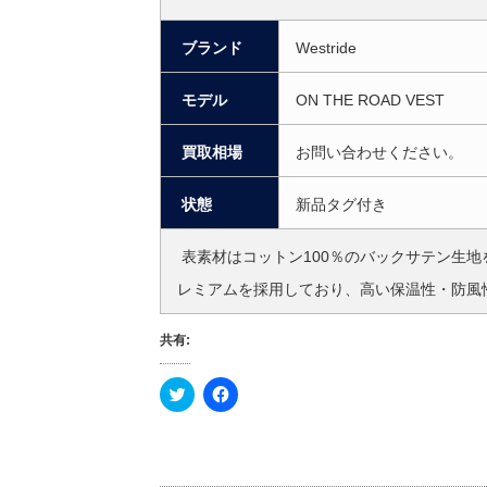
ブランド
Westride
モデル
ON THE ROAD VEST
買取相場
お問い合わせください。
状態
新品タグ付き
表素材はコットン100％のバックサテン生
レミアムを採用しており、高い保温性・防風
共有:
ク
F
リ
a
ッ
c
ク
e
し
b
て
o
T
o