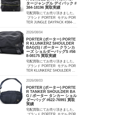
タージャングル デイパック #
384-18196 買取実績
宅配買取にてお売り頂きました。
ブランド PORTER モデル POR
TER JUNGLE DAYPACK #384-18
196 買取相場 お問い合わせくだ
さい。 状態 美中古品 軽量でコン
2026/08/04
パクトに持ち運べるパッカ […]
PORTER (ポーター) PORTE
R KLUNKERZ SHOULDER
BAG(S) / ポーター クランカ
ーズ ショルダーバッグS #56
8-08175 買取実績
宅配買取にてお売り頂きました。
ブランド PORTER モデル POR
TER KLUNKERZ SHOULDER BA
G(S) #568-08175 買取相場 お問
い合わせください。 状態 美中古
2026/08/03
品 メッセンジャー […]
PORTER (ポーター) PORTE
R TANKER SHOULDER BA
G / ポーター タンカー ショル
ダーバッグ #622-76991 買取
実績
宅配買取にてお売り頂きました。
ブランド PORTER モデル POR