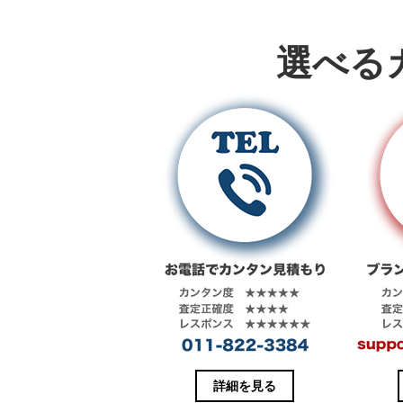
w
k
i
で
t
共
t
有
e
す
選べる
r
る
で
に
共
は
有
ク
(
リ
新
ッ
し
ク
い
し
ウ
て
ィ
く
ン
だ
ド
さ
ウ
い
で
(
開
新
き
し
ま
い
す
ウ
)
ィ
ン
ド
ウ
で
開
き
ま
す
)
詳細を見る