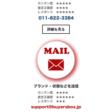
す
ウ
)
ィ
ン
ド
ウ
で
開
き
ま
す
詳細を見る
)