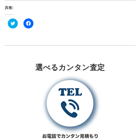
共有:
ク
F
リ
a
ッ
c
ク
e
し
b
て
o
T
o
w
k
i
で
t
共
t
有
選べるカンタン査定
e
す
r
る
で
に
共
は
有
ク
(
リ
新
ッ
し
ク
い
し
ウ
て
ィ
く
ン
だ
ド
さ
ウ
い
で
(
開
新
き
し
ま
い