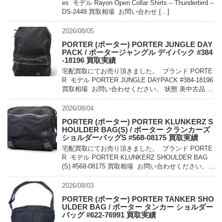
es モデル Rayon Open Collar Shirts – Thunderbird –
DS-2448 買取相場 お問い合わせ […]
2026/08/05
PORTER (ポーター) PORTER JUNGLE DAY
PACK / ポータージャングル デイパック #384
-18196 買取実績
宅配買取にてお売り頂きました。 ブランド PORTE
R モデル PORTER JUNGLE DAYPACK #384-18196
買取相場 お問い合わせください。 状態 美中古品 軽
量でコンパクトに持ち運べるパッカ […]
2026/08/04
PORTER (ポーター) PORTER KLUNKERZ S
HOULDER BAG(S) / ポーター クランカーズ
ショルダーバッグS #568-08175 買取実績
宅配買取にてお売り頂きました。 ブランド PORTE
R モデル PORTER KLUNKERZ SHOULDER BAG
(S) #568-08175 買取相場 お問い合わせください。
状態 美中古品 メッセンジャー […]
2026/08/03
PORTER (ポーター) PORTER TANKER SHO
ULDER BAG / ポーター タンカー ショルダー
バッグ #622-76991 買取実績