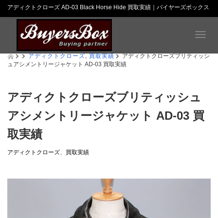
アディクトクローズ AD-03 Black Horse Hide 買取実績｜バイヤーズボックス
T
o
アディクトクローズ
,
買取実績
g
アディクトクローズブリティッシ
ュアシメントリージャケット AD-03 買取実績
g
l
e
n
アディクトクローズブリティッシュ
a
アシメントリージャケット AD-03 買
v
i
取実績
g
a
t
アディクトクローズ
、
買取実績
i
o
n