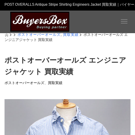
POST OVERALLS Antique Stripe Shirting Engineers Jacket 買取実績｜
T
o
ポストオーバーオールズ
,
買取実績
g
ポストオーバーオールズ エ
ンジニアジャケット 買取実績
g
l
e
n
ポストオーバーオールズ エンジニア
a
ジャケット 買取実績
v
i
g
ポストオーバーオールズ
、
買取実績
a
t
i
o
n