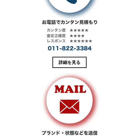
ド
さ
ウ
い
で
(
開
新
き
し
ま
い
す
ウ
)
ィ
ン
ド
ウ
で
開
き
ま
す
詳細を見る
)