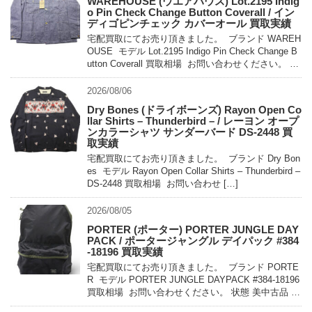
WAREHOUSE (ウエアハウス) Lot.2195 Indig
o Pin Check Change Button Coverall / イン
ディゴピンチェック カバーオール 買取実績
宅配買取にてお売り頂きました。 ブランド WAREH
OUSE モデル Lot.2195 Indigo Pin Check Change B
utton Coverall 買取相場 お問い合わせください。 状
態 未使用 […]
2026/08/06
Dry Bones (ドライボーンズ) Rayon Open Co
llar Shirts – Thunderbird – / レーヨン オープ
ンカラーシャツ サンダーバード DS-2448 買
取実績
宅配買取にてお売り頂きました。 ブランド Dry Bon
es モデル Rayon Open Collar Shirts – Thunderbird –
DS-2448 買取相場 お問い合わせ […]
2026/08/05
PORTER (ポーター) PORTER JUNGLE DAY
PACK / ポータージャングル デイパック #384
-18196 買取実績
宅配買取にてお売り頂きました。 ブランド PORTE
R モデル PORTER JUNGLE DAYPACK #384-18196
買取相場 お問い合わせください。 状態 美中古品 軽
量でコンパクトに持ち運べるパッカ […]