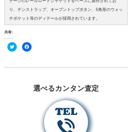
テージのレールロードジャケットをベースに製作されてお
り、チンストラップ、オープントップボタン、5角形のウォッ
チポケット等のディテールが採用されています。
共有:
ク
F
リ
a
ッ
c
ク
e
し
b
て
o
T
o
w
k
i
で
t
共
t
有
選べるカンタン査定
e
す
r
る
で
に
共
は
有
ク
(
リ
新
ッ
し
ク
い
し
ウ
て
ィ
く
ン
だ