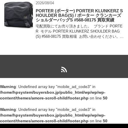
2026/08/04
PORTER (ポーター) PORTER KLUNKERZ S
HOULDER BAG(S) / ポーター クランカーズ
ショルダーバッグS #568-08175 買取実績
宅配買取にてお売り頂きました。 ブランド PORTE
R モデル PORTER KLUNKERZ SHOULDER BAG
(S) #568-08175 買取相場 お問い合わせください。
状態 美中古品 メッセンジャー […]
Warning
: Undefined array key "mobile_ad_code3" in
/home/hpsystem/buyersbox.jp/public_html/wp/wp/wp-
content/themes/amore-scroll-child/footer.php
on line
50
Warning
: Undefined array key "mobile_ad_code3" in
/home/hpsystem/buyersbox.jp/public_html/wp/wp/wp-
content/themes/amore-scroll-child/footer.php
on line
50