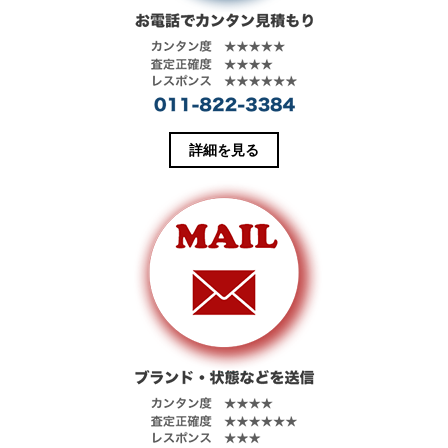
き
し
ま
い
す
ウ
)
ィ
ン
ド
ウ
で
開
き
ま
す
詳細を見る
)