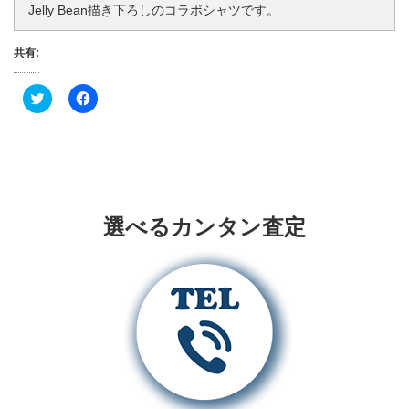
Jelly Bean描き下ろしのコラボシャツです。
共有:
ク
F
リ
a
ッ
c
ク
e
し
b
て
o
T
o
w
k
i
で
t
共
t
有
選べるカンタン査定
e
す
r
る
で
に
共
は
有
ク
(
リ
新
ッ
し
ク
い
し
ウ
て
ィ
く
ン
だ
ド
さ
ウ
い
で
(
開
新