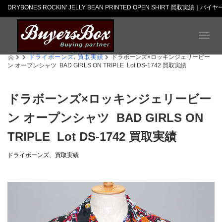
DRYBONES ROCKIN' JELLY BEAN PRINTED OPEN SHIRT 買取実績｜バ
T
o
ドライボーンズ
,
買取実績
g
ドラボーンズ×ロッキンジェリービー
ン オープンシャツ BAD GIRLS ON TRIPLE Lot DS-1742 買取実績
g
l
e
n
ドラボーンズ×ロッキンジェリービー
a
ン オープンシャツ BAD GIRLS ON
v
i
TRIPLE Lot DS-1742 買取実績
g
a
t
ドライボーンズ
、
買取実績
i
o
n