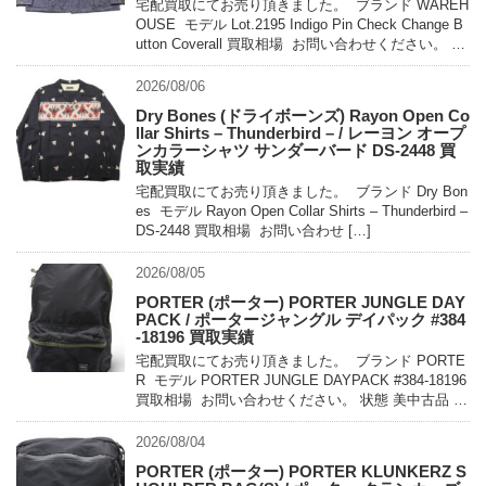
宅配買取にてお売り頂きました。 ブランド WAREH
OUSE モデル Lot.2195 Indigo Pin Check Change B
utton Coverall 買取相場 お問い合わせください。 状
態 未使用 […]
2026/08/06
Dry Bones (ドライボーンズ) Rayon Open Co
llar Shirts – Thunderbird – / レーヨン オープ
ンカラーシャツ サンダーバード DS-2448 買
取実績
宅配買取にてお売り頂きました。 ブランド Dry Bon
es モデル Rayon Open Collar Shirts – Thunderbird –
DS-2448 買取相場 お問い合わせ […]
2026/08/05
PORTER (ポーター) PORTER JUNGLE DAY
PACK / ポータージャングル デイパック #384
-18196 買取実績
宅配買取にてお売り頂きました。 ブランド PORTE
R モデル PORTER JUNGLE DAYPACK #384-18196
買取相場 お問い合わせください。 状態 美中古品 軽
量でコンパクトに持ち運べるパッカ […]
2026/08/04
PORTER (ポーター) PORTER KLUNKERZ S