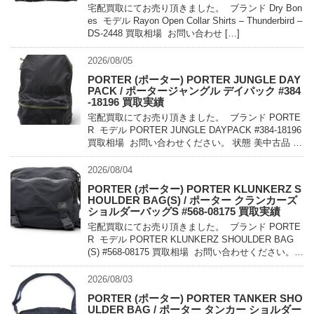
宅配買取にてお売り頂きました。 ブランド Dry Bon
es モデル Rayon Open Collar Shirts – Thunderbird –
DS-2448 買取相場 お問い合わせ […]
2026/08/05
PORTER (ポーター) PORTER JUNGLE DAY
PACK / ポータージャングル デイパック #384
-18196 買取実績
宅配買取にてお売り頂きました。 ブランド PORTE
R モデル PORTER JUNGLE DAYPACK #384-18196
買取相場 お問い合わせください。 状態 美中古品 軽
量でコンパクトに持ち運べるパッカ […]
2026/08/04
PORTER (ポーター) PORTER KLUNKERZ S
HOULDER BAG(S) / ポーター クランカーズ
ショルダーバッグS #568-08175 買取実績
宅配買取にてお売り頂きました。 ブランド PORTE
R モデル PORTER KLUNKERZ SHOULDER BAG
(S) #568-08175 買取相場 お問い合わせください。
状態 美中古品 メッセンジャー […]
2026/08/03
PORTER (ポーター) PORTER TANKER SHO
ULDER BAG / ポーター タンカー ショルダー