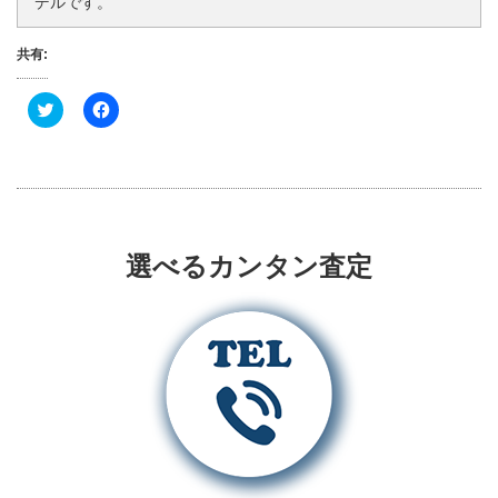
デルです。
共有:
ク
F
リ
a
ッ
c
ク
e
し
b
て
o
T
o
w
k
i
で
t
共
t
有
選べるカンタン査定
e
す
r
る
で
に
共
は
有
ク
(
リ
新
ッ
し
ク
い
し
ウ
て
ィ
く
ン
だ
ド
さ
ウ
い
で
(
開
新
き
し