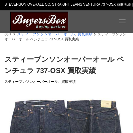
STEVENSON OVERALL CO. STRAIGHT JEANS VENTURA 737-OSX 
T
o
スティーブンソンオーバーオール
,
買取実績
g
スティーブンソン
オーバーオール ベンチュラ 737-OSX 買取実績
g
l
e
n
スティーブンソンオーバーオール ベ
a
ンチュラ 737-OSX 買取実績
v
i
g
スティーブンソンオーバーオール
、
買取実績
a
t
i
o
n