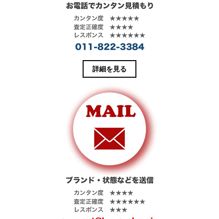
ま
い
す
ウ
)
ィ
ン
ド
ウ
で
開
き
ま
す
詳細を見る
)