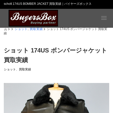
schott 174US BOMBER JACKET 買取実績｜バイヤーズボックス
T
o
ショット
,
買取実績
g
ショット 174US ボンバージャケット 買取実
績
g
l
e
n
ショット 174US ボンバージャケット
a
買取実績
v
i
g
ショット
、
買取実績
a
t
i
o
n