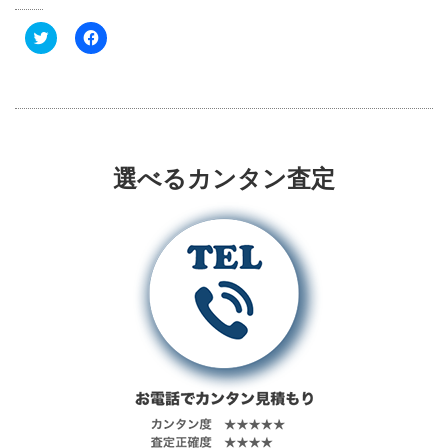
ク
F
リ
a
ッ
c
ク
e
し
b
て
o
T
o
w
k
i
で
t
共
t
有
選べるカンタン査定
e
す
r
る
で
に
共
は
有
ク
(
リ
新
ッ
し
ク
い
し
ウ
て
ィ
く
ン
だ
ド
さ
ウ
い
で
(
開
新
き
し
ま
い
す
ウ
)
ィ
ン