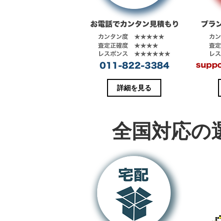
き
し
ま
い
す
ウ
)
ィ
ン
ド
ウ
で
開
き
ま
す
)
詳細を見る
全国対応の