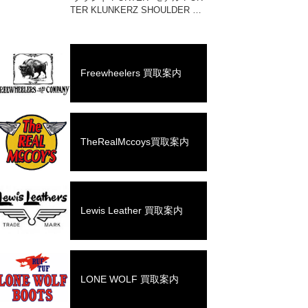
TER KLUNKERZ SHOULDER BA
G(S) #568-08175 買取相場 お問
い合わせください。 状態 美中古
品 メッセンジャー […]
Freewheelers 買取案内
TheRealMccoys買取案内
Lewis Leather 買取案内
LONE WOLF 買取案内