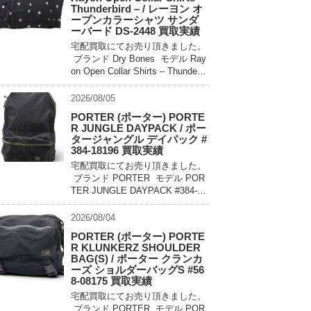
Thunderbird – / レーヨン オ
ープンカラーシャツ サンダ
ーバード DS-2448 買取実績
宅配買取にてお売り頂きました。
ブランド Dry Bones モデル Ray
on Open Collar Shirts – Thunderbi
rd – DS-2448 買取相場 お問い合
わせ […]
2026/08/05
PORTER (ポーター) PORTE
R JUNGLE DAYPACK / ポー
タージャングル デイパック #
384-18196 買取実績
宅配買取にてお売り頂きました。
ブランド PORTER モデル POR
TER JUNGLE DAYPACK #384-18
196 買取相場 お問い合わせくだ
さい。 状態 美中古品 軽量でコン
2026/08/04
パクトに持ち運べるパッカ […]
PORTER (ポーター) PORTE
R KLUNKERZ SHOULDER
BAG(S) / ポーター クランカ
ーズ ショルダーバッグS #56
8-08175 買取実績
宅配買取にてお売り頂きました。
ブランド PORTER モデル POR