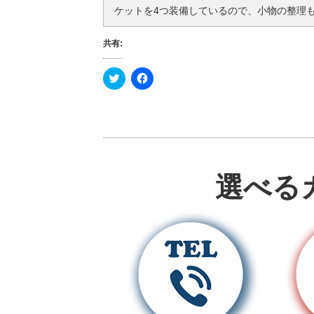
ケットを4つ装備しているので、小物の整理
共有:
ク
F
リ
a
ッ
c
ク
e
し
b
て
o
T
o
w
k
i
で
t
共
t
有
e
す
選べる
r
る
で
に
共
は
有
ク
(
リ
新
ッ
し
ク
い
し
ウ
て
ィ
く
ン
だ
ド
さ
ウ
い
で
(
開
新