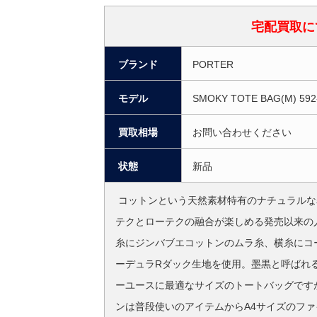
宅配買取に
ブランド
PORTER
モデル
SMOKY TOTE BAG(M) 592
買取相場
お問い合わせください
状態
新品
コットンという天然素材特有のナチュラルな
テクとローテクの融合が楽しめる発売以来の
糸にジンバブエコットンのムラ糸、横糸にコ
ーデュラRダック生地を使用。墨黒と呼ばれ
ーユースに最適なサイズのトートバッグです
ンは普段使いのアイテムからA4サイズのフ