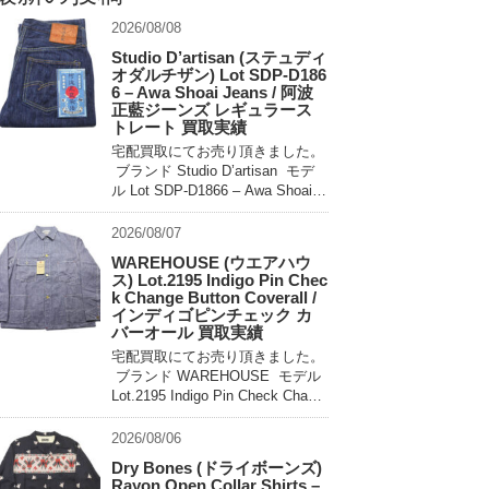
2026/08/08
Studio D’artisan (ステュディ
オダルチザン) Lot SDP-D186
6 – Awa Shoai Jeans / 阿波
正藍ジーンズ レギュラース
トレート 買取実績
宅配買取にてお売り頂きました。
ブランド Studio D’artisan モデ
ル Lot SDP-D1866 – Awa Shoai J
eans 買取相場 お問い合わせくだ
さい。 状態 美 […]
2026/08/07
WAREHOUSE (ウエアハウ
ス) Lot.2195 Indigo Pin Chec
k Change Button Coverall /
インディゴピンチェック カ
バーオール 買取実績
宅配買取にてお売り頂きました。
ブランド WAREHOUSE モデル
Lot.2195 Indigo Pin Check Chang
e Button Coverall 買取相場 お問
い合わせください。 状態 未使用
2026/08/06
[…]
Dry Bones (ドライボーンズ)
Rayon Open Collar Shirts –