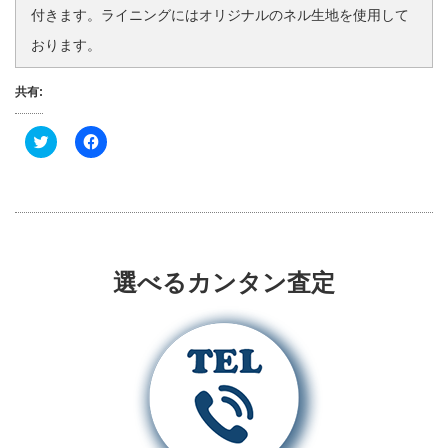
付きます。ライニングにはオリジナルのネル生地を使用して
おります。
共有:
ク
F
リ
a
ッ
c
ク
e
し
b
て
o
T
o
w
k
i
で
t
共
t
有
選べるカンタン査定
e
す
r
る
で
に
共
は
有
ク
(
リ
新
ッ
し
ク
い
し
ウ
て
ィ
く
ン
だ
ド
さ