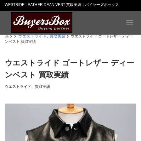
WESTRIDE LEATHER DEAN VEST 買取実績｜バイヤーズボックス
T
o
ウエストライド
,
買取実績
g
ウエストライド ゴートレザー ディー
ンベスト 買取実績
g
l
e
n
ウエストライド ゴートレザー ディー
a
ンベスト 買取実績
v
i
g
ウエストライド
、
買取実績
a
t
i
o
n