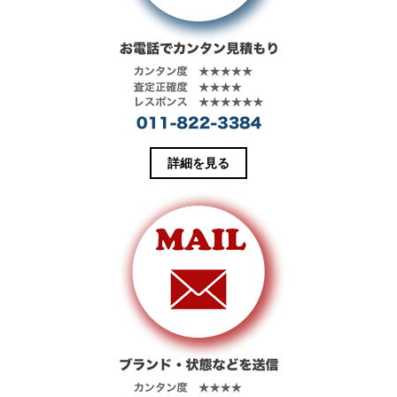
ウ
い
で
(
開
新
き
し
ま
い
す
ウ
)
ィ
ン
ド
ウ
で
開
き
ま
す
詳細を見る
)