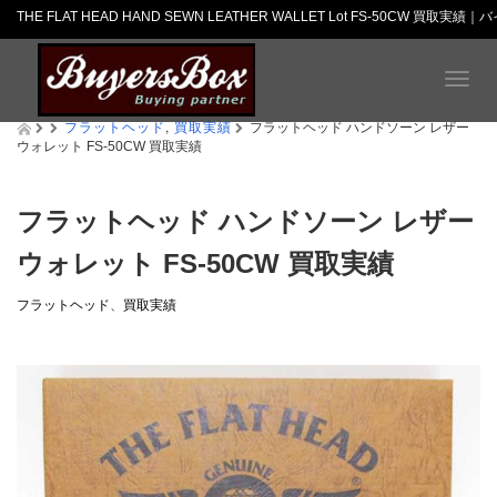
THE FLAT HEAD HAND SEWN LEATHER WALLET Lot FS-50CW 買取
T
o
フラットヘッド
,
買取実績
g
フラットヘッド ハンドソーン レザー
ウォレット FS-50CW 買取実績
g
l
e
n
フラットヘッド ハンドソーン レザー
a
ウォレット FS-50CW 買取実績
v
i
g
フラットヘッド
、
買取実績
a
t
i
o
n