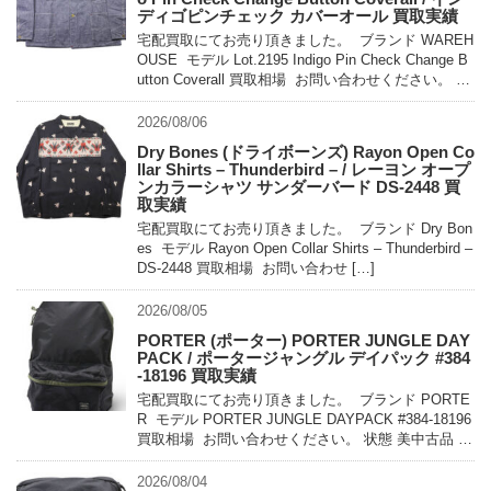
ディゴピンチェック カバーオール 買取実績
宅配買取にてお売り頂きました。 ブランド WAREH
OUSE モデル Lot.2195 Indigo Pin Check Change B
utton Coverall 買取相場 お問い合わせください。 状
態 未使用 […]
2026/08/06
Dry Bones (ドライボーンズ) Rayon Open Co
llar Shirts – Thunderbird – / レーヨン オープ
ンカラーシャツ サンダーバード DS-2448 買
取実績
宅配買取にてお売り頂きました。 ブランド Dry Bon
es モデル Rayon Open Collar Shirts – Thunderbird –
DS-2448 買取相場 お問い合わせ […]
2026/08/05
PORTER (ポーター) PORTER JUNGLE DAY
PACK / ポータージャングル デイパック #384
-18196 買取実績
宅配買取にてお売り頂きました。 ブランド PORTE
R モデル PORTER JUNGLE DAYPACK #384-18196
買取相場 お問い合わせください。 状態 美中古品 軽
量でコンパクトに持ち運べるパッカ […]
2026/08/04