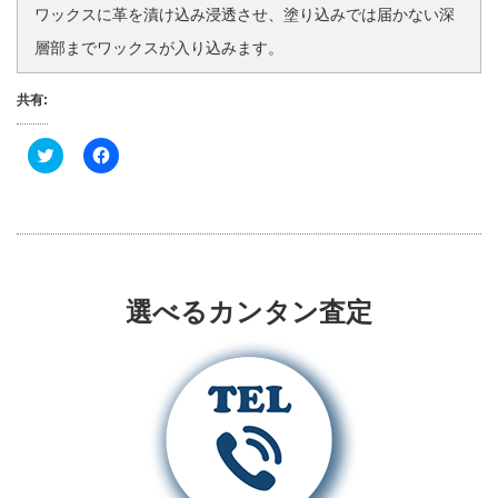
ワックスに革を漬け込み浸透させ、塗り込みでは届かない深
層部までワックスが入り込みます。
共有:
ク
F
リ
a
ッ
c
ク
e
し
b
て
o
T
o
w
k
i
で
t
共
t
有
選べるカンタン査定
e
す
r
る
で
に
共
は
有
ク
(
リ
新
ッ
し
ク
い
し
ウ
て
ィ
く
ン
だ
ド
さ