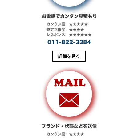
ウ
い
で
(
開
新
き
し
ま
い
す
ウ
)
ィ
ン
ド
ウ
で
開
き
ま
す
詳細を見る
)