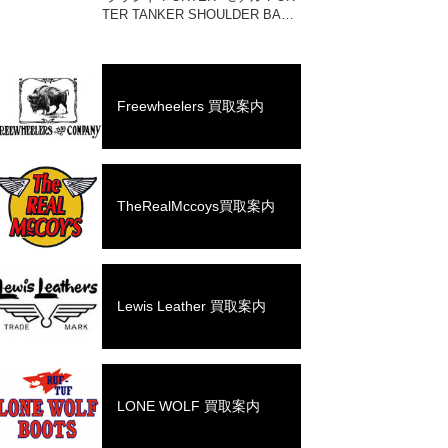
TER TANKER SHOULDER BAG
#622-76991 買取相場 お問い合わ
せください。 状態 未使用品 1983
年に誕生したPO […]
Freewheelers 買取案内
TheRealMccoys買取案内
Lewis Leather 買取案内
LONE WOLF 買取案内