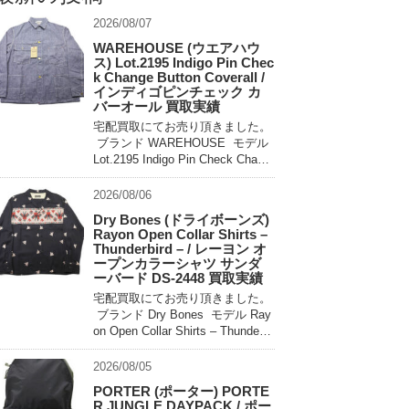
2026/08/07
WAREHOUSE (ウエアハウ
ス) Lot.2195 Indigo Pin Chec
k Change Button Coverall /
インディゴピンチェック カ
バーオール 買取実績
宅配買取にてお売り頂きました。
ブランド WAREHOUSE モデル
Lot.2195 Indigo Pin Check Chang
e Button Coverall 買取相場 お問
い合わせください。 状態 未使用
2026/08/06
[…]
Dry Bones (ドライボーンズ)
Rayon Open Collar Shirts –
Thunderbird – / レーヨン オ
ープンカラーシャツ サンダ
ーバード DS-2448 買取実績
宅配買取にてお売り頂きました。
ブランド Dry Bones モデル Ray
on Open Collar Shirts – Thunderbi
rd – DS-2448 買取相場 お問い合
わせ […]
2026/08/05
PORTER (ポーター) PORTE
R JUNGLE DAYPACK / ポー