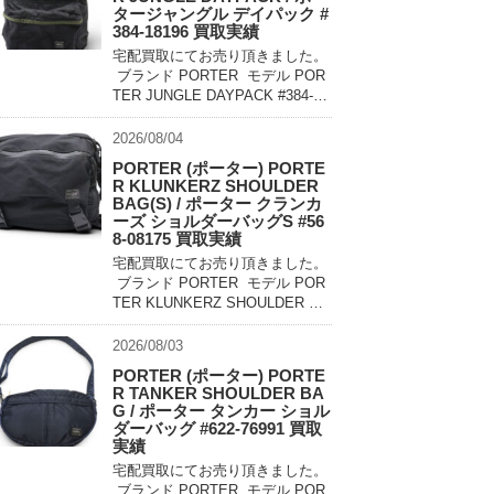
タージャングル デイパック #
384-18196 買取実績
宅配買取にてお売り頂きました。
ブランド PORTER モデル POR
TER JUNGLE DAYPACK #384-18
196 買取相場 お問い合わせくだ
さい。 状態 美中古品 軽量でコン
2026/08/04
パクトに持ち運べるパッカ […]
PORTER (ポーター) PORTE
R KLUNKERZ SHOULDER
BAG(S) / ポーター クランカ
ーズ ショルダーバッグS #56
8-08175 買取実績
宅配買取にてお売り頂きました。
ブランド PORTER モデル POR
TER KLUNKERZ SHOULDER BA
G(S) #568-08175 買取相場 お問
い合わせください。 状態 美中古
2026/08/03
品 メッセンジャー […]
PORTER (ポーター) PORTE
R TANKER SHOULDER BA
G / ポーター タンカー ショル
ダーバッグ #622-76991 買取
実績
宅配買取にてお売り頂きました。
ブランド PORTER モデル POR