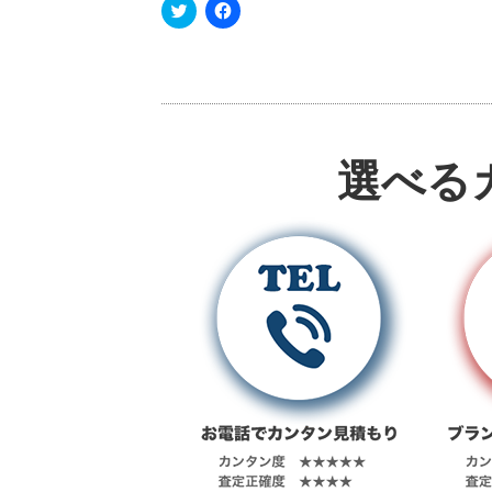
ク
F
リ
a
ッ
c
ク
e
し
b
て
o
T
o
w
k
i
で
t
共
t
有
e
す
選べる
r
る
で
に
共
は
有
ク
(
リ
新
ッ
し
ク
い
し
ウ
て
ィ
く
ン
だ
ド
さ
ウ
い
で
(
開
新
き
し
ま
い
す
ウ
)
ィ
ン
ド
ウ