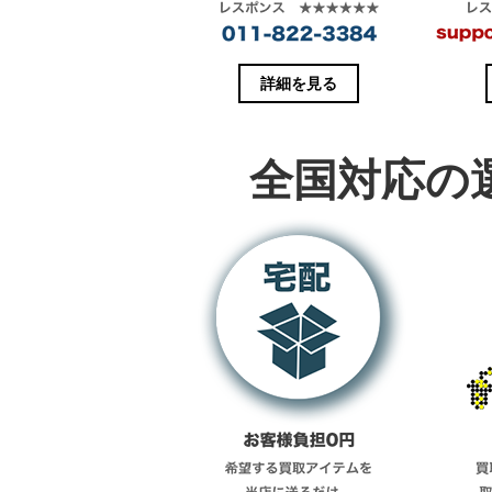
で
開
き
ま
す
)
詳細を見る
全国対応の