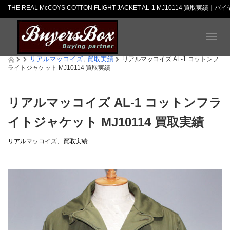
THE REAL McCOYS COTTON FLIGHT JACKET AL-1 MJ10114 買取実績
T
o
リアルマッコイズ
,
買取実績
g
リアルマッコイズ AL-1 コットンフ
ライトジャケット MJ10114 買取実績
g
l
e
n
リアルマッコイズ AL-1 コットンフラ
a
イトジャケット MJ10114 買取実績
v
i
g
リアルマッコイズ
、
買取実績
a
t
i
o
n