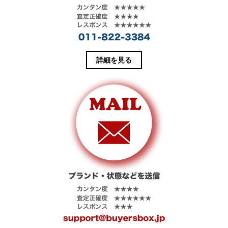
す
ウ
)
ィ
ン
ド
ウ
で
開
き
ま
す
詳細を見る
)