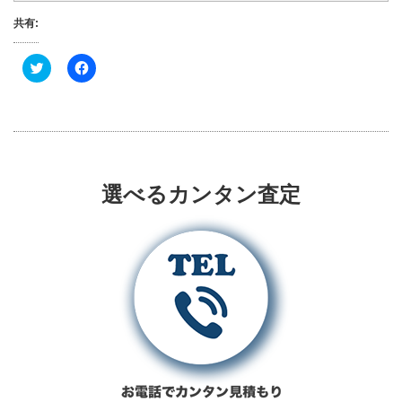
共有:
ク
F
リ
a
ッ
c
ク
e
し
b
て
o
T
o
w
k
i
で
t
共
t
有
選べるカンタン査定
e
す
r
る
で
に
共
は
有
ク
(
リ
新
ッ
し
ク
い
し
ウ
て
ィ
く
ン
だ
ド
さ
ウ
い
で
(
開
新
き
し
ま
い