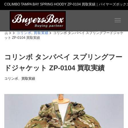
COLIMBO TAMPA BAY SPRING HOODY ZP-0104 買取実績｜バイヤーズボック
T
o
コリンボ
,
買取実績
g
コリンボ タンパベイ スプリングフードジャケ
ット ZP-0104 買取実績
g
l
e
n
コリンボ タンパベイ スプリングフー
a
ドジャケット ZP-0104 買取実績
v
i
g
コリンボ
、
買取実績
a
t
i
o
n