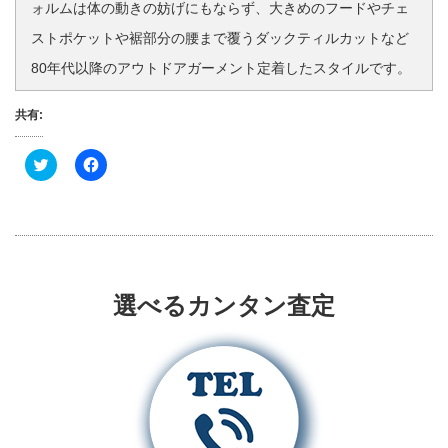
ォルムは体の動きの妨げにもならず、大きめのフードやチェ
ストポケットや裾部分の腰まで覆うダックティルカットなど
80年代以降のアウトドアガーメント定着したスタイルです。
共有:
ク
F
リ
a
ッ
c
ク
e
し
b
て
o
T
o
w
k
i
で
t
共
t
有
選べるカンタン査定
e
す
r
る
で
に
共
は
有
ク
(
リ
新
ッ
し
ク
い
し
ウ
て
ィ
く
ン
だ