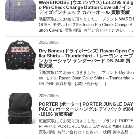
WAREHOUSE (ウエアハウス) Lot.2195 Indig
o Pin Check Change Button Coverall / イン
ディゴピンチェック カバーオール 買取実績
宅配買取にてお売り頂きました。 ブランド WAREH
OUSE モデル Lot.2195 Indigo Pin Check Change B
utton Coverall 買取相場 お問い合わせください。 状
態 未使用 […]
2026/08/06
Dry Bones (ドライボーンズ) Rayon Open Co
llar Shirts – Thunderbird – / レーヨン オープ
ンカラーシャツ サンダーバード DS-2448 買
取実績
宅配買取にてお売り頂きました。 ブランド Dry Bon
es モデル Rayon Open Collar Shirts – Thunderbird –
DS-2448 買取相場 お問い合わせ […]
2026/08/05
PORTER (ポーター) PORTER JUNGLE DAY
PACK / ポータージャングル デイパック #384
-18196 買取実績
宅配買取にてお売り頂きました。 ブランド PORTE
R モデル PORTER JUNGLE DAYPACK #384-18196
買取相場 お問い合わせください。 状態 美中古品 軽
量でコンパクトに持ち運べるパッカ […]