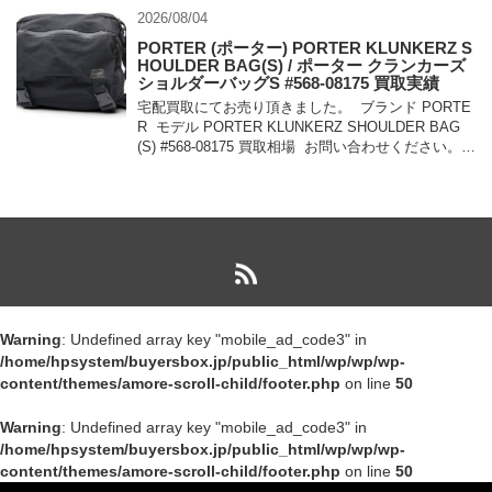
2026/08/04
PORTER (ポーター) PORTER KLUNKERZ S
HOULDER BAG(S) / ポーター クランカーズ
ショルダーバッグS #568-08175 買取実績
宅配買取にてお売り頂きました。 ブランド PORTE
R モデル PORTER KLUNKERZ SHOULDER BAG
(S) #568-08175 買取相場 お問い合わせください。
状態 美中古品 メッセンジャー […]
Warning
: Undefined array key "mobile_ad_code3" in
/home/hpsystem/buyersbox.jp/public_html/wp/wp/wp-
content/themes/amore-scroll-child/footer.php
on line
50
Warning
: Undefined array key "mobile_ad_code3" in
/home/hpsystem/buyersbox.jp/public_html/wp/wp/wp-
content/themes/amore-scroll-child/footer.php
on line
50