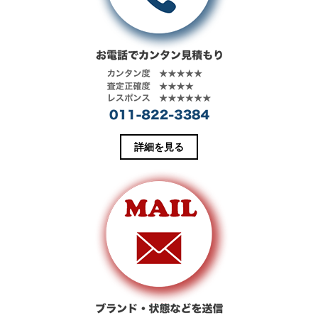
ド
さ
ウ
い
で
(
開
新
き
し
ま
い
す
ウ
)
ィ
ン
ド
ウ
で
開
き
ま
す
詳細を見る
)