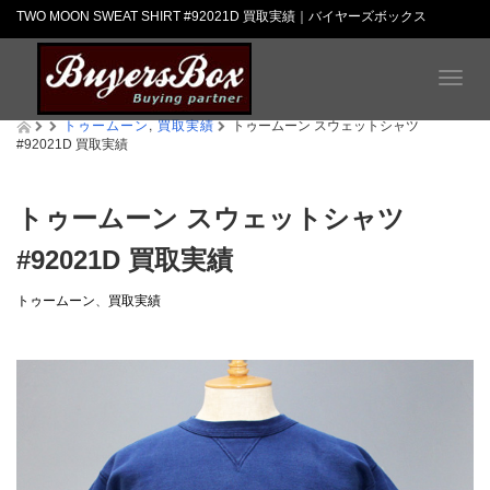
TWO MOON SWEAT SHIRT #92021D 買取実績｜バイヤーズボックス
T
o
トゥームーン
,
買取実績
g
トゥームーン スウェットシャツ
#92021D 買取実績
g
l
e
n
トゥームーン スウェットシャツ
a
#92021D 買取実績
v
i
g
トゥームーン
、
買取実績
a
t
i
o
n