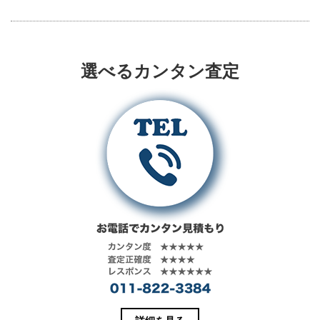
し
b
て
o
T
o
w
k
i
で
t
共
t
有
選べるカンタン査定
e
す
r
る
で
に
共
は
有
ク
(
リ
新
ッ
し
ク
い
し
ウ
て
ィ
く
ン
だ
ド
さ
ウ
い
で
(
開
新
き
し
ま
い
す
ウ
)
ィ
ン
ド
ウ
で
開
き
ま