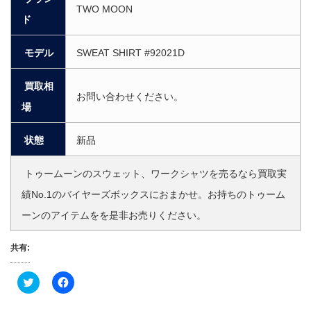
TWO MOON
ド
モデル
SWEAT SHIRT #92021D
買取相
お問い合わせください。
場
状態
新品
トゥームーンのスウェット、ワークシャツを売るなら買取実
績No.1のバイヤーズボックスにおまかせ。お持ちのトゥーム
ーンのアイテムをを是非お売りください。
共有:
ク
F
リ
a
ッ
c
ク
e