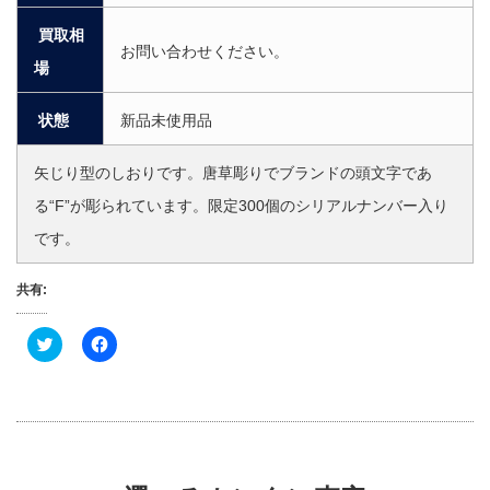
買取相
お問い合わせください。
場
状態
新品未使用品
矢じり型のしおりです。唐草彫りでブランドの頭文字であ
る“F”が彫られています。限定300個のシリアルナンバー入り
です。
共有:
ク
F
リ
a
ッ
c
ク
e
し
b
て
o
T
o
w
k
i
で
t
共
t
有