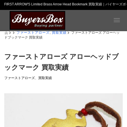
FIRST ARROW'S Limited Brass Arrow Head Bookmark 買取実績｜バイヤー
T
o
ファーストアローズ
,
買取実績
g
ファーストアローズ アローヘッ
ドブックマーク 買取実績
g
l
e
n
ファーストアローズ アローヘッドブ
a
ックマーク 買取実績
v
i
g
ファーストアローズ
、
買取実績
a
t
i
o
n