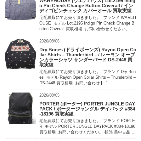
WAREHOUSE (ウエアハウス) Lot.2195 Indig
o Pin Check Change Button Coverall / イン
ディゴピンチェック カバーオール 買取実績
宅配買取にてお売り頂きました。 ブランド WAREH
OUSE モデル Lot.2195 Indigo Pin Check Change B
utton Coverall 買取相場 お問い合わせください。 状
態 未使用 […]
2026/08/06
Dry Bones (ドライボーンズ) Rayon Open Co
llar Shirts – Thunderbird – / レーヨン オープ
ンカラーシャツ サンダーバード DS-2448 買
取実績
宅配買取にてお売り頂きました。 ブランド Dry Bon
es モデル Rayon Open Collar Shirts – Thunderbird –
DS-2448 買取相場 お問い合わせ […]
2026/08/05
PORTER (ポーター) PORTER JUNGLE DAY
PACK / ポータージャングル デイパック #384
-18196 買取実績
宅配買取にてお売り頂きました。 ブランド PORTE
R モデル PORTER JUNGLE DAYPACK #384-18196
買取相場 お問い合わせください。 状態 美中古品 軽
量でコンパクトに持ち運べるパッカ […]