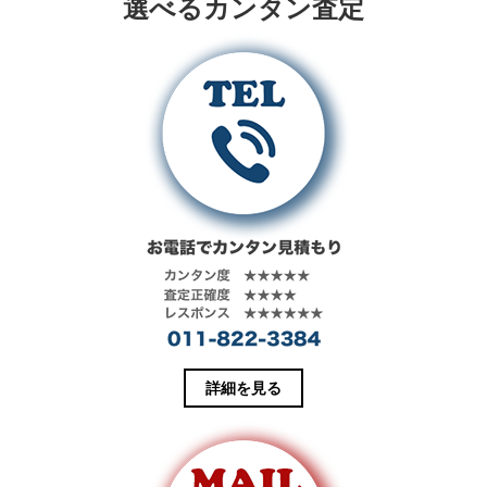
選べるカンタン査定
e
す
r
る
で
に
共
は
有
ク
(
リ
新
ッ
し
ク
い
し
ウ
て
ィ
く
ン
だ
ド
さ
ウ
い
で
(
開
新
き
し
ま
い
す
ウ
)
ィ
ン
ド
ウ
で
開
き
ま
す
詳細を見る
)