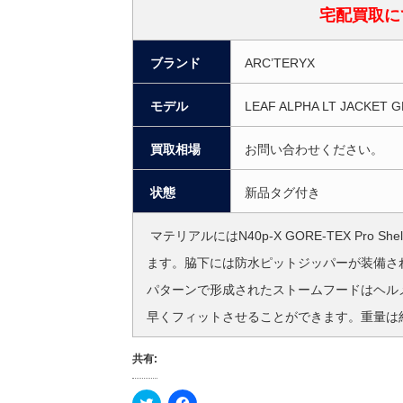
宅配買取に
ブランド
ARC’TERYX
モデル
LEAF ALPHA LT JACKET 
買取相場
お問い合わせください。
状態
新品タグ付き
マテリアルにはN40p-X GORE-TEX Pr
ます。脇下には防水ピットジッパーが装備さ
パターンで形成されたストームフードはヘル
早くフィットさせることができます。重量は約
共有:
ク
F