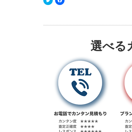
リ
a
ッ
c
ク
e
し
b
て
o
T
o
w
k
i
で
t
共
t
有
e
す
選べる
r
る
で
に
共
は
有
ク
(
リ
新
ッ
し
ク
い
し
ウ
て
ィ
く
ン
だ
ド
さ
ウ
い
で
(
開
新
き
し
ま
い
す
ウ
)
ィ
ン
ド
ウ
で