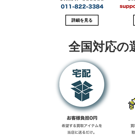
開
き
ま
す
)
詳細を見る
全国対応の