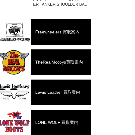
TER TANKER SHOULDER BAG
#622-76991 買取相場 お問い合わ
せください。 状態 未使用品 1983
年に誕生したPO […]
Freewheelers 買取案内
TheRealMccoys買取案内
Lewis Leather 買取案内
LONE WOLF 買取案内