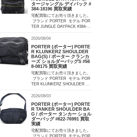
タージャングル デイパック #
384-18196 買取実績
宅配買取にてお売り頂きました。
ブランド PORTER モデル POR
TER JUNGLE DAYPACK #384-18
196 買取相場 お問い合わせくだ
さい。 状態 美中古品 軽量でコン
2026/08/04
パクトに持ち運べるパッカ […]
PORTER (ポーター) PORTE
R KLUNKERZ SHOULDER
BAG(S) / ポーター クランカ
ーズ ショルダーバッグS #56
8-08175 買取実績
宅配買取にてお売り頂きました。
ブランド PORTER モデル POR
TER KLUNKERZ SHOULDER BA
G(S) #568-08175 買取相場 お問
い合わせください。 状態 美中古
2026/08/03
品 メッセンジャー […]
PORTER (ポーター) PORTE
R TANKER SHOULDER BA
G / ポーター タンカー ショル
ダーバッグ #622-76991 買取
実績
宅配買取にてお売り頂きました。
ブランド PORTER モデル POR