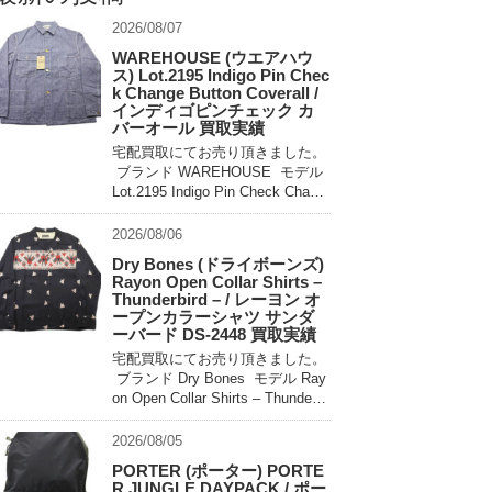
2026/08/07
WAREHOUSE (ウエアハウ
ス) Lot.2195 Indigo Pin Chec
k Change Button Coverall /
インディゴピンチェック カ
バーオール 買取実績
宅配買取にてお売り頂きました。
ブランド WAREHOUSE モデル
Lot.2195 Indigo Pin Check Chang
e Button Coverall 買取相場 お問
い合わせください。 状態 未使用
2026/08/06
[…]
Dry Bones (ドライボーンズ)
Rayon Open Collar Shirts –
Thunderbird – / レーヨン オ
ープンカラーシャツ サンダ
ーバード DS-2448 買取実績
宅配買取にてお売り頂きました。
ブランド Dry Bones モデル Ray
on Open Collar Shirts – Thunderbi
rd – DS-2448 買取相場 お問い合
わせ […]
2026/08/05
PORTER (ポーター) PORTE
R JUNGLE DAYPACK / ポー