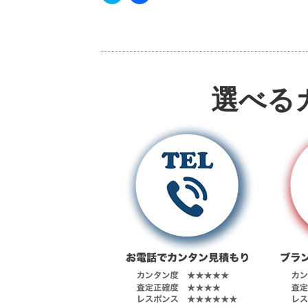
ッ
c
ク
e
し
b
て
o
T
o
w
k
i
で
t
共
t
有
e
す
選べる
r
る
で
に
共
は
有
ク
(
リ
新
ッ
し
ク
い
し
ウ
て
ィ
く
ン
だ
ド
さ
ウ
い
で
(
開
新
き
し
ま
い
す
ウ
)
ィ
ン
ド
ウ
で
開