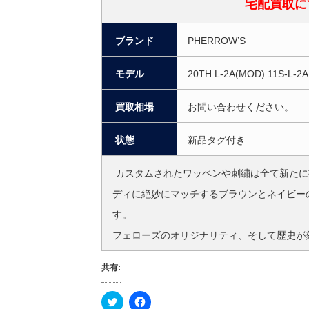
宅配買取に
ブランド
PHERROW’S
モデル
20TH L-2A(MOD) 11S-L-2A
買取相場
お問い合わせください。
状態
新品タグ付き
カスタムされたワッペンや刺繍は全て新たに
ディに絶妙にマッチするブラウンとネイビー
す。
フェローズのオリジナリティ、そして歴史が
共有:
ク
F
リ
a