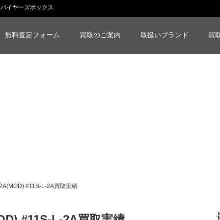
買取実績｜バイヤーズボックス
無料査定フォーム
買取のご案内
取扱いブランド
買
A(MOD) #11S-L-2A買取実績
D) #11S-L-2A買取実績