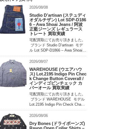
2026/08/08
Studio D’artisan (ステュディ
オダルチザン) Lot SDP-D186
6 – Awa Shoai Jeans / 阿波
正藍ジーンズ レギュラース
トレート 買取実績
宅配買取にてお売り頂きました。
ブランド Studio D’artisan モデ
ル Lot SDP-D1866 – Awa Shoai J
eans 買取相場 お問い合わせくだ
さい。 状態 美 […]
2026/08/07
WAREHOUSE (ウエアハウ
ス) Lot.2195 Indigo Pin Chec
k Change Button Coverall /
インディゴピンチェック カ
バーオール 買取実績
宅配買取にてお売り頂きました。
ブランド WAREHOUSE モデル
Lot.2195 Indigo Pin Check Chang
e Button Coverall 買取相場 お問
い合わせください。 状態 未使用
2026/08/06
[…]
Dry Bones (ドライボーンズ)
Rayon Open Collar Shirts –