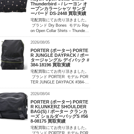
Thunderbird – / レーヨン オ
ープンカラーシャツ サンダ
ーバード DS-2448 買取実績
宅配買取にてお売り頂きました。
ブランド Dry Bones モデル Ray
on Open Collar Shirts – Thunderbi
rd – DS-2448 買取相場 お問い合
わせ […]
2026/08/05
PORTER (ポーター) PORTE
R JUNGLE DAYPACK / ポー
タージャングル デイパック #
384-18196 買取実績
宅配買取にてお売り頂きました。
ブランド PORTER モデル POR
TER JUNGLE DAYPACK #384-18
196 買取相場 お問い合わせくだ
さい。 状態 美中古品 軽量でコン
2026/08/04
パクトに持ち運べるパッカ […]
PORTER (ポーター) PORTE
R KLUNKERZ SHOULDER
BAG(S) / ポーター クランカ
ーズ ショルダーバッグS #56
8-08175 買取実績
宅配買取にてお売り頂きました。
ブランド PORTER モデル POR