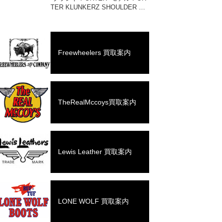
TER KLUNKERZ SHOULDER BA
G(S) #568-08175 買取相場 お問
い合わせください。 状態 美中古
品 メッセンジャー […]
Freewheelers 買取案内
TheRealMccoys買取案内
Lewis Leather 買取案内
LONE WOLF 買取案内