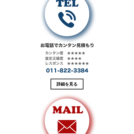
新
ッ
し
ク
い
し
ウ
て
ィ
く
ン
だ
ド
さ
ウ
い
で
(
開
新
き
し
ま
い
す
ウ
)
ィ
ン
ド
ウ
で
開
き
ま
す
詳細を見る
)