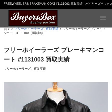
FREEWHEELERS BRAKEMAN COAT #1131003 買取実績｜バイヤーズボック
T
o
フリーホイーラーズ
,
買取実績
g
フリーホイーラーズ ブレーキマ
ンコート #1131003 買取実績
g
l
e
n
フリーホイーラーズ ブレーキマンコ
a
ート #1131003 買取実績
v
i
g
フリーホイーラーズ
、
買取実績
a
t
i
o
n