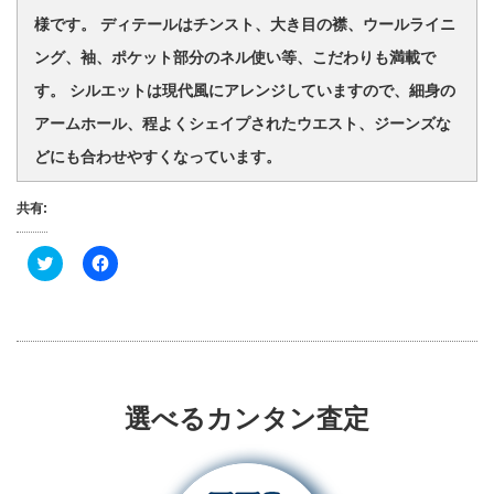
様です。 ディテールはチンスト、大き目の襟、ウールライニ
ング、袖、ポケット部分のネル使い等、こだわりも満載で
す。 シルエットは現代風にアレンジしていますので、細身の
アームホール、程よくシェイプされたウエスト、ジーンズな
どにも合わせやすくなっています。
共有:
ク
F
リ
a
ッ
c
ク
e
し
b
て
o
T
o
w
k
i
で
t
共
t
有
選べるカンタン査定
e
す
r
る
で
に
共
は
有
ク
(
リ